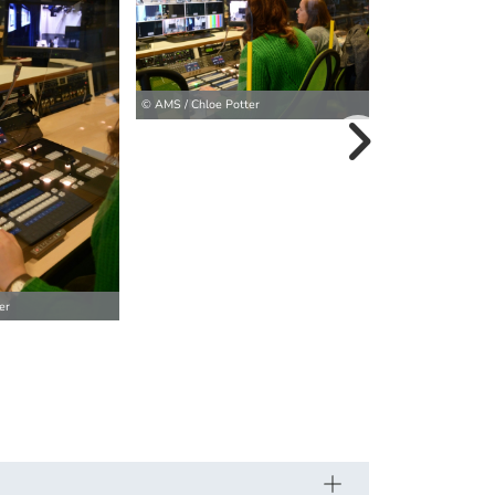
© AMS / Chloe Potter
© AMS / Chloe Pot
weitere Bilder>
er