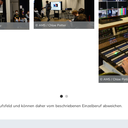
© AMS / Chloe Potter
r
ilder
© AMS / Chloe Pott
ufsfeld und können daher vom beschriebenen Einzelberuf abweichen.