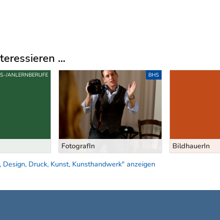
eressieren ...
FS-/ANLERNBERUFE
BHS
FotografIn
BildhauerIn
, Design, Druck, Kunst, Kunsthandwerk" anzeigen