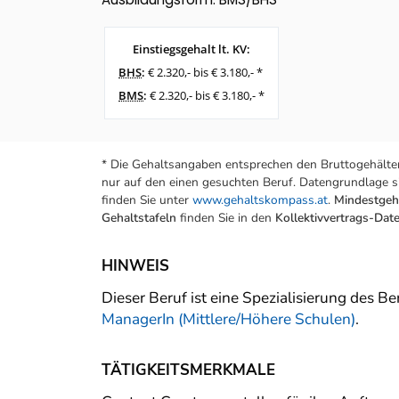
Einstiegsgehalt lt. KV:
BHS
:
€ 2.320,- bis € 3.180,- *
BMS
:
€ 2.320,- bis € 3.180,- *
* Die Gehaltsangaben entsprechen den Bruttogehälter
nur auf den einen gesuchten Beruf. Datengrundlage si
finden Sie unter
www.gehaltskompass.at
.
Mindestgeha
Gehaltstafeln
finden Sie in den
Kollektivvertrags-Da
HINWEIS
Dieser Beruf ist eine Spezialisierung des 
ManagerIn (Mittlere/Höhere Schulen)
.
TÄTIGKEITSMERKMALE