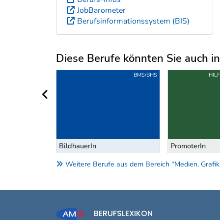
JobBarometer
Berufsinformationssystem (BIS)
Diese Berufe könnten Sie auch int
Uber weitere Berufsvorschläge
S-/ANLERNBERUFE
BMS/BHS
HIL
vorheriger Bereich
rderobiere
BildhauerIn
PromoterIn
Weitere Berufe aus dem Bereich "Medien, Grafik
BERUFSLEXIKON