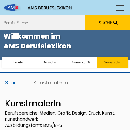
AMS BERUFSLEXIKON
Toggl
Zum Inhalt springen
Zum Navmenü springen
Zur Suche springen
Zur Footer springen
SUCHE
Willkommen im
AMS Berufslexikon
Berufe
Bereiche
Gemerkt
(
0
)
Newsletter
Start
|
KunstmalerIn
KunstmalerIn
Berufsbereiche: Medien, Grafik, Design, Druck, Kunst,
Kunsthandwerk
Ausbildungsform: BMS/BHS