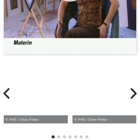
vorherige Bilde
wei
© AMS / Chloe Potter
© AMS / Chloe Potter