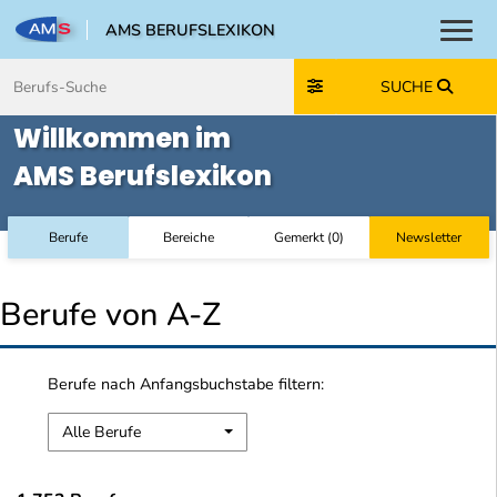
AMS BERUFSLEXIKON
Toggl
Zum Inhalt springen
Zum Navmenü springen
Zur Suche springen
Zur Footer springen
SUCHE
Willkommen im
AMS Berufslexikon
Berufe
Bereiche
Gemerkt
(
0
)
Newsletter
Berufe von A-Z
Berufe nach Anfangsbuchstabe filtern:
Alle Berufe