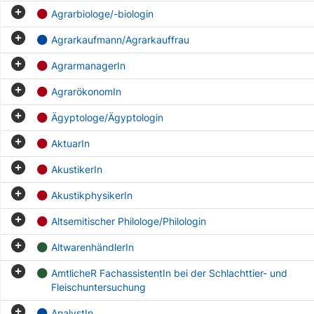
Agrarbiologe/-biologin
Agrarkaufmann/Agrarkauffrau
AgrarmanagerIn
AgrarökonomIn
Ägyptologe/Ägyptologin
AktuarIn
AkustikerIn
AkustikphysikerIn
Altsemitischer Philologe/Philologin
AltwarenhändlerIn
AmtlicheR FachassistentIn bei der Schlachttier- und
Fleischuntersuchung
AnalystIn