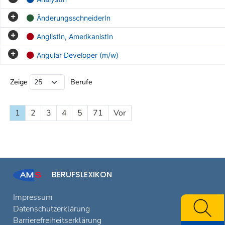
ÄnderungsschneiderIn
AnglistIn, AmerikanistIn
Angular Developer (m/w)
Beruf Liste
Zeige
Berufe
1
2
3
4
5
71
Vor
BERUFSLEXIKON
Impressum
Datenschutzerklärung
Barrierefreiheitserklärung