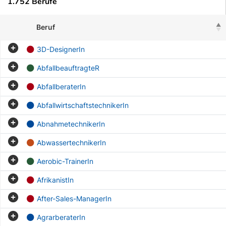
1.752 Berufe
Beruf
3D-DesignerIn
AbfallbeauftragteR
AbfallberaterIn
AbfallwirtschaftstechnikerIn
AbnahmetechnikerIn
AbwassertechnikerIn
Aerobic-TrainerIn
AfrikanistIn
After-Sales-ManagerIn
AgrarberaterIn