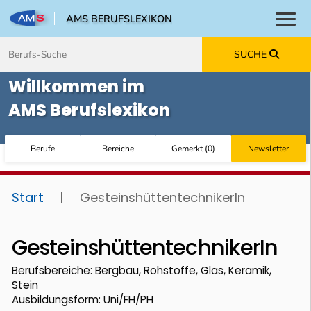
AMS BERUFSLEXIKON
Toggl
Zum Inhalt springen
Zum Navmenü springen
Zur Suche springen
Zur Footer springen
SUCHE
Willkommen im
AMS Berufslexikon
Berufe
Bereiche
Gemerkt
(
0
)
Newsletter
Start
|
GesteinshüttentechnikerIn
GesteinshüttentechnikerIn
Berufsbereiche: Bergbau, Rohstoffe, Glas, Keramik,
Stein
Ausbildungsform: Uni/FH/PH