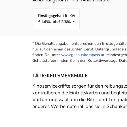
Einstiegsgehalt lt. KV:
€ 1.690,- bis € 2.380,- *
* Die Gehaltsangaben entsprechen den Bruttogehälter
nur auf den einen gesuchten Beruf. Datengrundlage si
finden Sie unter
www.gehaltskompass.at
.
Mindestgeha
Gehaltstafeln
finden Sie in den
Kollektivvertrags-Da
TÄTIGKEITSMERKMALE
Kinoservicekräfte sorgen für den reibungsl
kontrollieren die Eintrittskarten und begl
Vorführungssaal, um die Bild- und Tonquali
anderes Werbematerial, das sie in Schaukäs