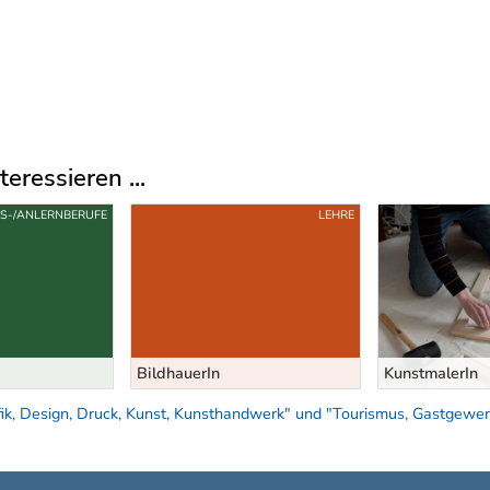
eressieren ...
FS-/ANLERNBERUFE
LEHRE
BildhauerIn
KunstmalerIn
ik, Design, Druck, Kunst, Kunsthandwerk" und "Tourismus, Gastgewerb