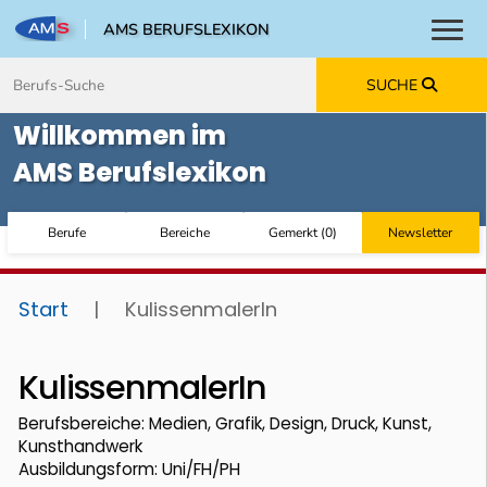
AMS BERUFSLEXIKON
Toggl
Zum Inhalt springen
Zum Navmenü springen
Zur Suche springen
Zur Footer springen
SUCHE
Willkommen im
AMS Berufslexikon
Berufe
Bereiche
Gemerkt
(
0
)
Newsletter
Start
|
KulissenmalerIn
KulissenmalerIn
Berufsbereiche: Medien, Grafik, Design, Druck, Kunst,
Kunsthandwerk
Ausbildungsform: Uni/FH/PH