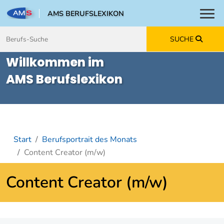
AMS BERUFSLEXIKON
Toggl
Zum Inhalt springen
Zum Navmenü springen
Zur Suche springen
Zur Footer springen
SUCHE
Willkommen im
AMS Berufslexikon
Start
Berufsportrait des Monats
Content Creator (m/w)
Content Creator (m/w)