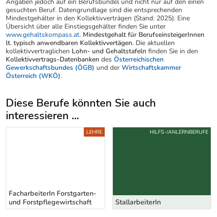
offene Lehrstellen
* Die Gehaltsangaben entsprechen den Bruttogehältern bzw
Bruttolöhnen beim Berufseinstieg. Achtung: meist beziehen sich die
Angaben jedoch auf ein Berufsbündel und nicht nur auf den einen
gesuchten Beruf. Datengrundlage sind die entsprechenden
Mindestgehälter in den Kollektivverträgen (Stand: 2025). Eine
Übersicht über alle Einstiegsgehälter finden Sie unter
www.gehaltskompass.at
.
Mindestgehalt für BerufseinsteigerInnen
lt. typisch anwendbaren Kollektivvertägen.
Die aktuellen
kollektivvertraglichen
Lohn- und Gehaltstafeln
finden Sie in den
Kollektivvertrags-Datenbanken
des
Österreichischen
Gewerkschaftsbundes (ÖGB)
und der
Wirtschaftskammer
Österreich (WKÖ)
.
Diese Berufe könnten Sie auch
interessieren ...
Uber weitere Berufsvorschläge
LEHRE
HILFS-/ANLERNBERUFE