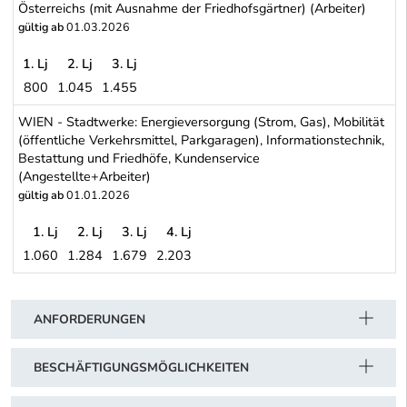
Österreichs (mit Ausnahme der Friedhofsgärtner) (Arbeiter)
gültig ab
01.03.2026
1. Lj
2. Lj
3. Lj
800
1.045
1.455
Gewerbliche Gärtner- und Landschaftsgärtnerbetriebe Österreichs
WIEN - Stadtwerke: Energieversorgung (Strom, Gas), Mobilität
(öffentliche Verkehrsmittel, Parkgaragen), Informationstechnik,
Bestattung und Friedhöfe, Kundenservice
(Angestellte+Arbeiter)
gültig ab
01.01.2026
1. Lj
2. Lj
3. Lj
4. Lj
1.060
1.284
1.679
2.203
WIEN - Stadtwerke: Energieversorgung (Strom, Gas), Mobilität (öff
Schwerpunkt Tabelle
ANFORDERUNGEN
BESCHÄFTIGUNGSMÖGLICHKEITEN