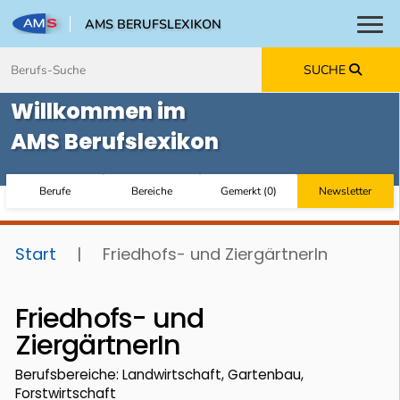
AMS BERUFSLEXIKON
Toggl
Zum Inhalt springen
Zum Navmenü springen
Zur Suche springen
Zur Footer springen
SUCHE
Willkommen im
AMS Berufslexikon
Berufe
Bereiche
Gemerkt
(
0
)
Newsletter
Start
|
Friedhofs- und ZiergärtnerIn
Friedhofs- und
ZiergärtnerIn
Berufsbereiche: Landwirtschaft, Gartenbau,
Forstwirtschaft