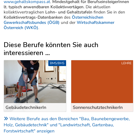
www.gehaltskompass.at
.
Mindestgehalt für BerufseinsteigerInnen
lt. typisch anwendbaren Kollektivvertägen.
Die aktuellen
kollektivvertraglichen
Lohn- und Gehaltstafeln
finden Sie in den
Kollektivvertrags-Datenbanken
des
Österreichischen
Gewerkschaftsbundes (ÖGB)
und der
Wirtschaftskammer
Österreich (WKÖ)
.
Diese Berufe könnten Sie auch
interessieren ...
Uber weitere Berufsvorschläge
LEHRE
HILFS-/ANLERNBERUFE
SonnenschutztechnikerIn
BauhelferIn
Weitere Berufe aus den Bereichen "Bau, Baunebengewerbe,
Holz, Gebäudetechnik" und "Landwirtschaft, Gartenbau,
Forstwirtschaft" anzeigen