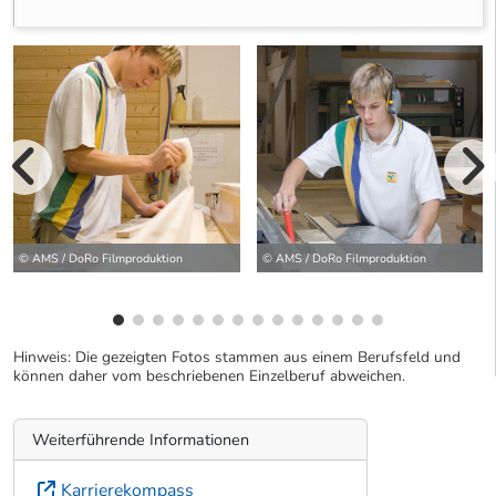
vorherige Bilde
wei
© AMS / DoRo Filmproduktion
© AMS / DoRo Filmproduktion
Hinweis: Die gezeigten Fotos stammen aus einem Berufsfeld und
können daher vom beschriebenen Einzelberuf abweichen.
Weiterführende Informationen
Karrierekompass