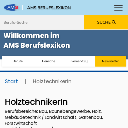
AMS BERUFSLEXIKON
Toggl
Zum Inhalt springen
Zum Navmenü springen
Zur Suche springen
Zur Footer springen
SUCHE
Willkommen im
AMS Berufslexikon
Berufe
Bereiche
Gemerkt
(
0
)
Newsletter
Start
|
HolztechnikerIn
HolztechnikerIn
Berufsbereiche: Bau, Baunebengewerbe, Holz,
Gebäudetechnik / Landwirtschaft, Gartenbau,
Forstwirtschaft