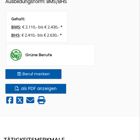
Ausbildungsform: BMS/BHS
Gehalt:
BMS
:
€ 2.110,- bis € 2.430,- *
BHS
:
€ 2.410,- bis € 2.630,- *
Grüne Berufe
Beruf
merken
als PDF anzeigen