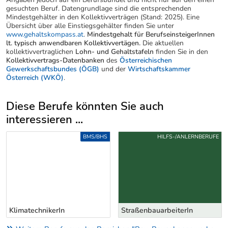
gesuchten Beruf. Datengrundlage sind die entsprechenden
Mindestgehälter in den Kollektivverträgen (Stand: 2025). Eine
Übersicht über alle Einstiegsgehälter finden Sie unter
www.gehaltskompass.at
.
Mindestgehalt für BerufseinsteigerInnen
lt. typisch anwendbaren Kollektivvertägen.
Die aktuellen
kollektivvertraglichen
Lohn- und Gehaltstafeln
finden Sie in den
Kollektivvertrags-Datenbanken
des
Österreichischen
Gewerkschaftsbundes (ÖGB)
und der
Wirtschaftskammer
Österreich (WKÖ)
.
Diese Berufe könnten Sie auch
interessieren ...
Uber weitere Berufsvorschläge
BMS/BHS
HILFS-/ANLERNBERUFE
KlimatechnikerIn
StraßenbauarbeiterIn