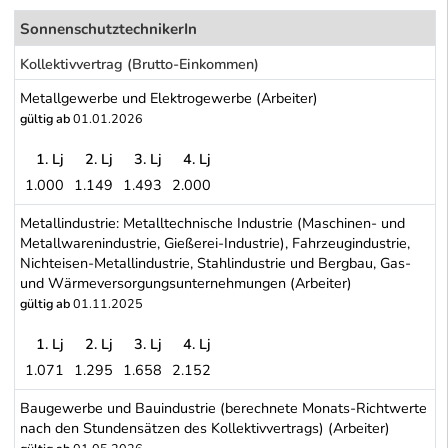
SonnenschutztechnikerIn
Kollektivvertrag (Brutto-Einkommen)
Metallgewerbe und Elektrogewerbe (Arbeiter)
gültig ab
01.01.2026
1. Lj
2. Lj
3. Lj
4. Lj
1.000
1.149
1.493
2.000
Metallgewerbe und Elektrogewerbe (Arbeiter)
Metallindustrie: Metalltechnische Industrie (Maschinen- und
Metallwarenindustrie, Gießerei-Industrie), Fahrzeugindustrie,
Nichteisen-Metallindustrie, Stahlindustrie und Bergbau, Gas-
und Wärmeversorgungsunternehmungen (Arbeiter)
gültig ab
01.11.2025
1. Lj
2. Lj
3. Lj
4. Lj
1.071
1.295
1.658
2.152
Metallindustrie: Metalltechnische Industrie (Maschinen- und Meta
Baugewerbe und Bauindustrie (berechnete Monats-Richtwerte
nach den Stundensätzen des Kollektivvertrags) (Arbeiter)