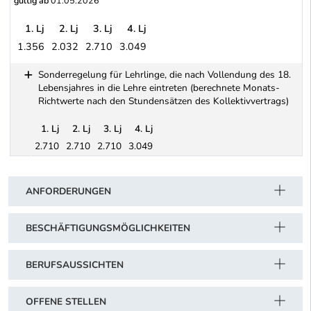
gültig ab
01.05.2026
1. Lj
2. Lj
3. Lj
4. Lj
1.356
2.032
2.710
3.049
Baugewerbe und Bauindustrie (berechnete Monats-Richtwerte nach
Sonderregelung für Lehrlinge, die nach Vollendung des 18.
Lebensjahres in die Lehre eintreten (berechnete Monats-
Richtwerte nach den Stundensätzen des Kollektivvertrags)
1. Lj
2. Lj
3. Lj
4. Lj
2.710
2.710
2.710
3.049
Schwerpunkt Tabelle
Sonderregelung für Lehrlinge, die nach Vollendung des 18. Leben
ANFORDERUNGEN
BESCHÄFTIGUNGSMÖGLICHKEITEN
BERUFSAUSSICHTEN
OFFENE STELLEN