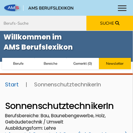
AMS BERUFSLEXIKON
Toggl
Zum Inhalt springen
Zum Navmenü springen
Zur Suche springen
Zur Footer springen
SUCHE
Willkommen im
AMS Berufslexikon
Berufe
Bereiche
Gemerkt
(
0
)
Newsletter
Start
|
SonnenschutztechnikerIn
SonnenschutztechnikerIn
Berufsbereiche: Bau, Baunebengewerbe, Holz,
Gebäudetechnik / Umwelt
Ausbildungsform: Lehre