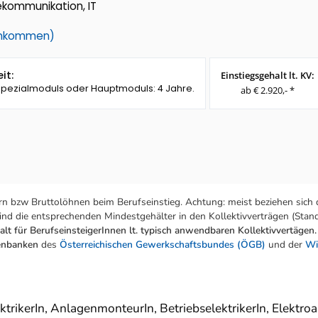
lekommunikation, IT
einkommen)
it:
Einstiegsgehalt lt. KV:
 Spezialmoduls oder Hauptmoduls: 4 Jahre.
ab € 2.920,- *
n bzw Bruttolöhnen beim Berufseinstieg. Achtung: meist beziehen sich 
nd die entsprechenden Mindestgehälter in den Kollektivverträgen (Stand:
lt für BerufseinsteigerInnen lt. typisch anwendbaren Kollektivvertägen.
tenbanken
des
Österreichischen Gewerkschaftsbundes (ÖGB)
und der
Wi
trikerIn, AnlagenmonteurIn, BetriebselektrikerIn, Elektroa