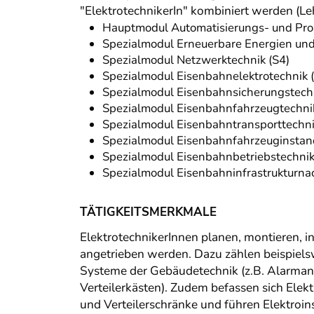
"ElektrotechnikerIn" kombiniert werden (Leh
Hauptmodul Automatisierungs- und Proz
Spezialmodul Erneuerbare Energien und 
Spezialmodul Netzwerktechnik (S4)
Spezialmodul Eisenbahnelektrotechnik 
Spezialmodul Eisenbahnsicherungstechn
Spezialmodul Eisenbahnfahrzeugtechnik
Spezialmodul Eisenbahntransporttechni
Spezialmodul Eisenbahnfahrzeuginstan
Spezialmodul Eisenbahnbetriebstechnik
Spezialmodul Eisenbahninfrastrukturnac
TÄTIGKEITSMERKMALE
ElektrotechnikerInnen planen, montieren, in
angetrieben werden. Dazu zählen beispielsw
Systeme der Gebäudetechnik (z.B. Alarmanl
Verteilerkästen). Zudem befassen sich Elek
und Verteilerschränke und führen Elektroin