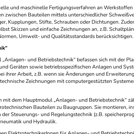
lle und maschinelle Fertigungsverfahren an Werkstoffen d
en zwischen Bauteilen mittels unterschiedlicher Schweißv
ger, Kupplungen, Stifte, Schrauben oder Dichtungen. Zud
bst Skizzen und einfache Zeichnungen an, z.B. Schaltpläne.
 Normen, Umwelt- und Qualitätsstandards berücksichtigen.
ik"
 „Anlagen- und Betriebstechnik“ befassen sich mit der P
 und Geräten sowie betriebsspezifischen Anlagen und Sys
i ihrer Arbeit, z.B. wenn sie Änderungen und Erweiterun
t technische Zeichnungen mit computergestützten Systeme
n mit dem Hauptmodul „Anlagen- und Betriebstechnik“ zä
technischen Bauteilen zu Baugruppen. Sie montieren, ins
der Steuerungs- und Regelungstechnik (z.B. speicherprog
Pneumatik und Hydraulik.
en ElektrotechnikerInnen für Anlagen- und Betriebstechn