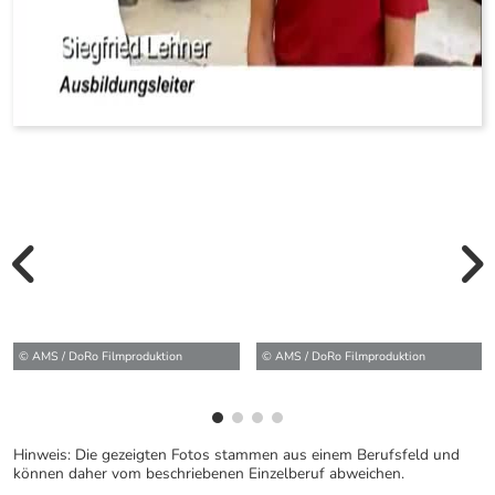
vorherige Bilde
wei
© AMS / DoRo Filmproduktion
© AMS / DoRo Filmproduktion
Hinweis: Die gezeigten Fotos stammen aus einem Berufsfeld und
können daher vom beschriebenen Einzelberuf abweichen.