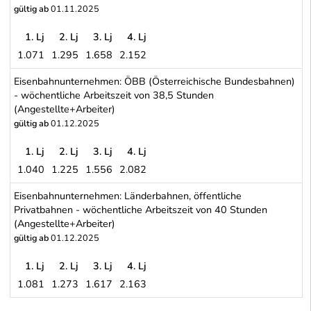
gültig ab
01.11.2025
1. Lj
2. Lj
3. Lj
4. Lj
1.071
1.295
1.658
2.152
Metallindustrie: Metalltechnische Industrie (Maschinen- und Meta
Eisenbahnunternehmen: ÖBB (Österreichische Bundesbahnen)
- wöchentliche Arbeitszeit von 38,5 Stunden
(Angestellte+Arbeiter)
gültig ab
01.12.2025
1. Lj
2. Lj
3. Lj
4. Lj
1.040
1.225
1.556
2.082
Eisenbahnunternehmen: ÖBB (Österreichische Bundesbahnen) - wöc
Eisenbahnunternehmen: Länderbahnen, öffentliche
Privatbahnen - wöchentliche Arbeitszeit von 40 Stunden
(Angestellte+Arbeiter)
gültig ab
01.12.2025
1. Lj
2. Lj
3. Lj
4. Lj
1.081
1.273
1.617
2.163
Eisenbahnunternehmen: Länderbahnen, öffentliche Privatbahnen - 
Schwerpunkt Tabelle