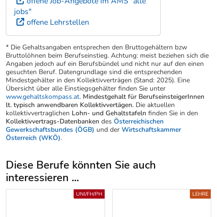
offene Job-Angebote im AMS "alle
jobs"
offene Lehrstellen
* Die Gehaltsangaben entsprechen den Bruttogehältern bzw
Bruttolöhnen beim Berufseinstieg. Achtung: meist beziehen sich die
Angaben jedoch auf ein Berufsbündel und nicht nur auf den einen
gesuchten Beruf. Datengrundlage sind die entsprechenden
Mindestgehälter in den Kollektivverträgen (Stand: 2025). Eine
Übersicht über alle Einstiegsgehälter finden Sie unter
www.gehaltskompass.at
.
Mindestgehalt für BerufseinsteigerInnen
lt. typisch anwendbaren Kollektivvertägen.
Die aktuellen
kollektivvertraglichen
Lohn- und Gehaltstafeln
finden Sie in den
Kollektivvertrags-Datenbanken
des
Österreichischen
Gewerkschaftsbundes (ÖGB)
und der
Wirtschaftskammer
Österreich (WKÖ)
.
Diese Berufe könnten Sie auch
interessieren ...
Uber weitere Berufsvorschläge
LEHRE
UNI/FH/PH