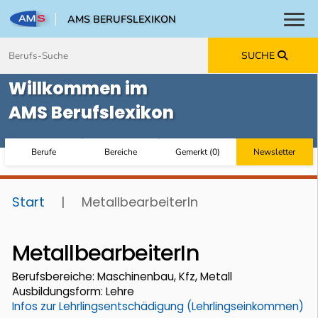
AMS BERUFSLEXIKON
Toggl
Zum Inhalt springen
Zum Navmenü springen
Zur Suche springen
Zur Footer springen
SUCHE
Willkommen im
AMS Berufslexikon
Berufe
Bereiche
Gemerkt
(
0
)
Newsletter
Start
|
MetallbearbeiterIn
MetallbearbeiterIn
Berufsbereiche: Maschinenbau, Kfz, Metall
Ausbildungsform: Lehre
Infos zur Lehrlingsentschädigung (Lehrlingseinkommen)