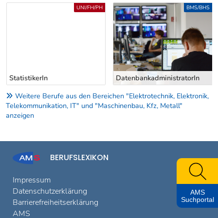
Uber weitere Berufsvorschläge
UNI/FH/PH
BMS/BHS
StatistikerIn
DatenbankadministratorIn
Weitere Berufe aus den Bereichen "Elektrotechnik, Elektronik,
Telekommunikation, IT" und "Maschinenbau, Kfz, Metall"
anzeigen
BERUFSLEXIKON
Impressum
Datenschutzerklärung
AMS
Suchportal
Barrierefreiheitserklärung
AMS