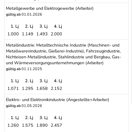
Metallgewerbe und Elektrogewerbe (Arbeiter)
gültig ab
01.01.2026
1. Lj
2. Lj
3. Lj
4. Lj
1.000
1.149
1.493
2.000
Metallgewerbe und Elektrogewerbe (Arbeiter)
Metallindustrie: Metalltechnische Industrie (Maschinen- und
Metallwarenindustrie, Gießerei-Industrie), Fahrzeugindustrie,
Nichteisen-Metallindustrie, Stahlindustrie und Bergbau, Gas-
und Wärmeversorgungsunternehmungen (Arbeiter)
gültig ab
01.11.2025
1. Lj
2. Lj
3. Lj
4. Lj
1.071
1.295
1.658
2.152
Metallindustrie: Metalltechnische Industrie (Maschinen- und Meta
Elektro- und Elektronikindustrie (Angestellte+Arbeiter)
gültig ab
01.05.2026
1. Lj
2. Lj
3. Lj
4. Lj
1.260
1.575
1.890
2.457