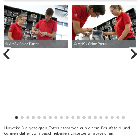
© AMS / Chloe Potter
© AMS / Chloe Potter
vorherige Bilde
wei
Hinweis: Die gezeigten Fotos stammen aus einem Berufsfeld und
können daher vom beschriebenen Einzelberuf abweichen.