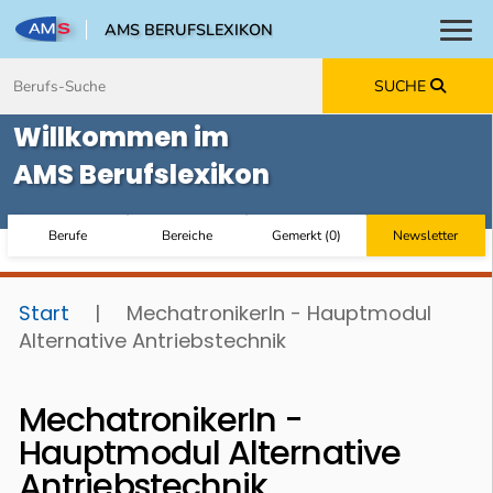
AMS BERUFSLEXIKON
Toggl
Zum Inhalt springen
Zum Navmenü springen
Zur Suche springen
Zur Footer springen
SUCHE
Willkommen im
AMS Berufslexikon
Berufe
Bereiche
Gemerkt
(
0
)
Newsletter
Start
|
MechatronikerIn - Hauptmodul
Alternative Antriebstechnik
MechatronikerIn -
Hauptmodul Alternative
Antriebstechnik