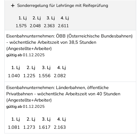
Elektro- und Elektronikindustrie (Angestellte+Arbeiter)
Sonderregelung für Lehrlinge mit Reifeprüfung
1. Lj
2. Lj
3. Lj
4. Lj
1.575
2.048
2.363
2.611
Sonderregelung für Lehrlinge mit Reifeprüfung
Eisenbahnunternehmen: ÖBB (Österreichische Bundesbahnen)
- wöchentliche Arbeitszeit von 38,5 Stunden
(Angestellte+Arbeiter)
gültig ab
01.12.2025
1. Lj
2. Lj
3. Lj
4. Lj
1.040
1.225
1.556
2.082
Eisenbahnunternehmen: ÖBB (Österreichische Bundesbahnen) - wöc
Eisenbahnunternehmen: Länderbahnen, öffentliche
Privatbahnen - wöchentliche Arbeitszeit von 40 Stunden
(Angestellte+Arbeiter)
gültig ab
01.12.2025
1. Lj
2. Lj
3. Lj
4. Lj
1.081
1.273
1.617
2.163
Eisenbahnunternehmen: Länderbahnen, öffentliche Privatbahnen - 
Schwerpunkt Tabelle