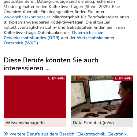
gesuchten Beruf. Datengrundlage sind die entsprechenden
Mindestgehälter in den Kollektivverträgen (Stand: 2025). Eine
Übersicht über alle Einstiegsgehälter finden Sie unter
www.gehaltskompass.at
.
Mindestgehalt für BerufseinsteigerInnen
lt. typisch anwendbaren Kollektivvertägen.
Die aktuellen
kollektivvertraglichen
Lohn- und Gehaltstafeln
finden Sie in den
Kollektivvertrags-Datenbanken
des
Österreichischen
Gewerkschaftsbundes (ÖGB)
und der
Wirtschaftskammer
Österreich (WKÖ)
.
Diese Berufe könnten Sie auch
interessieren ...
Uber weitere Berufsvorschläge
UNI/FH/PH
BMS/BHS
Data Scientist (m/w)
Data-Warehouse-ManagerIn
Weitere Berufe aus dem Bereich "Elektrotechnik, Elektronik,