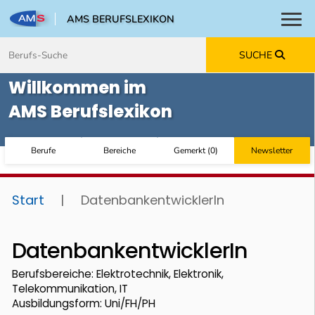
AMS BERUFSLEXIKON
Toggl
Zum Inhalt springen
Zum Navmenü springen
Zur Suche springen
Zur Footer springen
SUCHE
Willkommen im
AMS Berufslexikon
Berufe
Bereiche
Gemerkt
(
0
)
Newsletter
Start
|
DatenbankentwicklerIn
DatenbankentwicklerIn
Berufsbereiche: Elektrotechnik, Elektronik,
Telekommunikation, IT
Ausbildungsform: Uni/FH/PH