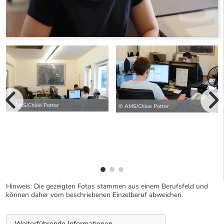
vorherige Bilde
© AMS/Chloe Potter
© AMS/Chloe Potter
wei
Hinweis: Die gezeigten Fotos stammen aus einem Berufsfeld und
können daher vom beschriebenen Einzelberuf abweichen.
Weiterführende Informationen