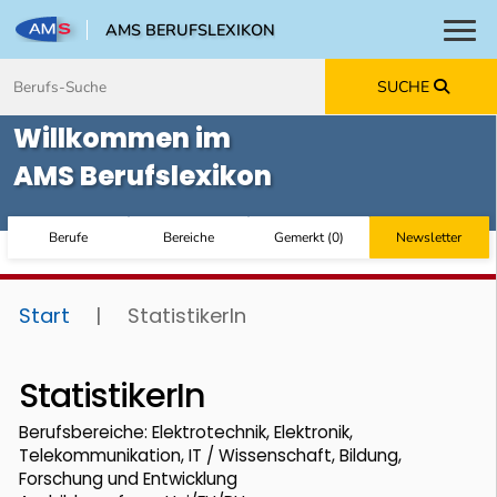
AMS BERUFSLEXIKON
Toggl
Zum Inhalt springen
Zum Navmenü springen
Zur Suche springen
Zur Footer springen
SUCHE
Willkommen im
AMS Berufslexikon
Berufe
Bereiche
Gemerkt
(
0
)
Newsletter
Start
|
StatistikerIn
StatistikerIn
Berufsbereiche: Elektrotechnik, Elektronik,
Telekommunikation, IT / Wissenschaft, Bildung,
Forschung und Entwicklung