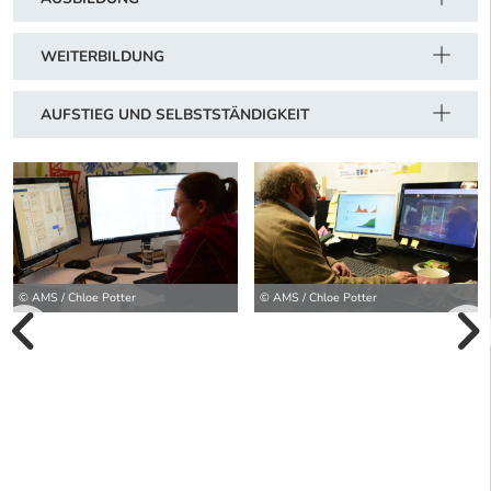
WEITERBILDUNG
AUFSTIEG UND SELBSTSTÄNDIGKEIT
© AMS / Chloe Potter
© AMS / Chloe Potter
vorherige Bilde
wei