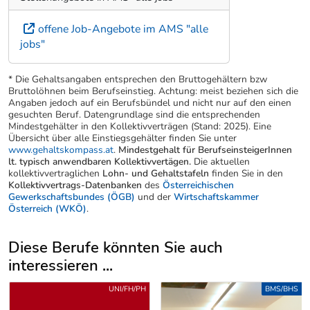
offene Job-Angebote im AMS "alle
jobs"
* Die Gehaltsangaben entsprechen den Bruttogehältern bzw
Bruttolöhnen beim Berufseinstieg. Achtung: meist beziehen sich die
Angaben jedoch auf ein Berufsbündel und nicht nur auf den einen
gesuchten Beruf. Datengrundlage sind die entsprechenden
Mindestgehälter in den Kollektivverträgen (Stand: 2025). Eine
Übersicht über alle Einstiegsgehälter finden Sie unter
www.gehaltskompass.at
.
Mindestgehalt für BerufseinsteigerInnen
lt. typisch anwendbaren Kollektivvertägen.
Die aktuellen
kollektivvertraglichen
Lohn- und Gehaltstafeln
finden Sie in den
Kollektivvertrags-Datenbanken
des
Österreichischen
Gewerkschaftsbundes (ÖGB)
und der
Wirtschaftskammer
Österreich (WKÖ)
.
Diese Berufe könnten Sie auch
interessieren ...
Uber weitere Berufsvorschläge
UNI/FH/PH
BMS/BHS