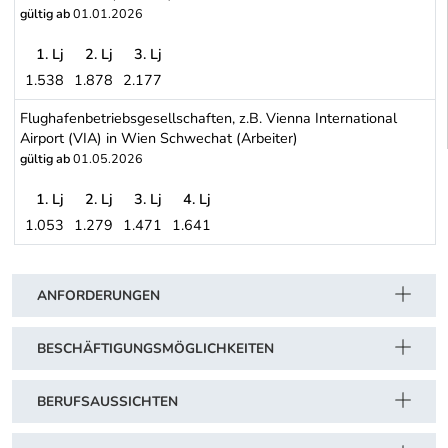
gültig ab
01.01.2026
1. Lj
2. Lj
3. Lj
1.538
1.878
2.177
Bundesforste (Arbeiter)
Flughafenbetriebsgesellschaften, z.B. Vienna International
Airport (VIA) in Wien Schwechat (Arbeiter)
gültig ab
01.05.2026
1. Lj
2. Lj
3. Lj
4. Lj
1.053
1.279
1.471
1.641
Flughafenbetriebsgesellschaften, z.B. Vienna International Airpor
Schwerpunkt Tabelle
ANFORDERUNGEN
BESCHÄFTIGUNGSMÖGLICHKEITEN
BERUFSAUSSICHTEN