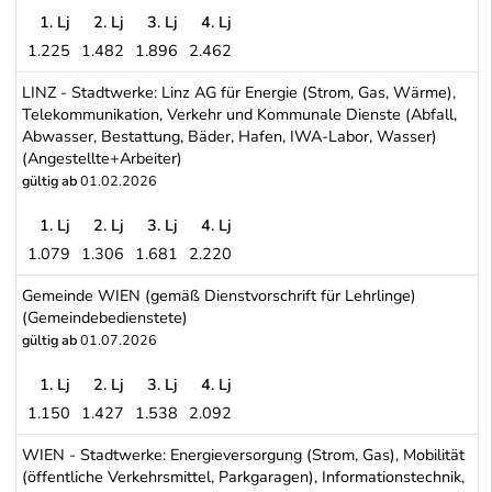
1. Lj
2. Lj
3. Lj
4. Lj
1.225
1.482
1.896
2.462
GRAZ - Holding GRAZ - Kommunale Dienstleistungen GmbH - Sparte I
LINZ - Stadtwerke: Linz AG für Energie (Strom, Gas, Wärme),
Telekommunikation, Verkehr und Kommunale Dienste (Abfall,
Abwasser, Bestattung, Bäder, Hafen, IWA-Labor, Wasser)
(Angestellte+Arbeiter)
gültig ab
01.02.2026
1. Lj
2. Lj
3. Lj
4. Lj
1.079
1.306
1.681
2.220
LINZ - Stadtwerke: Linz AG für Energie (Strom, Gas, Wärme), Tel
Gemeinde WIEN (gemäß Dienstvorschrift für Lehrlinge)
(Gemeindebedienstete)
gültig ab
01.07.2026
1. Lj
2. Lj
3. Lj
4. Lj
1.150
1.427
1.538
2.092
Gemeinde WIEN (gemäß Dienstvorschrift für Lehrlinge) (Gemeind
WIEN - Stadtwerke: Energieversorgung (Strom, Gas), Mobilität
(öffentliche Verkehrsmittel, Parkgaragen), Informationstechnik,