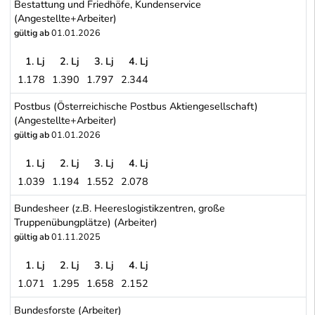
Bestattung und Friedhöfe, Kundenservice
(Angestellte+Arbeiter)
gültig ab
01.01.2026
1. Lj
2. Lj
3. Lj
4. Lj
1.178
1.390
1.797
2.344
WIEN - Stadtwerke: Energieversorgung (Strom, Gas), Mobilität (öff
Postbus (Österreichische Postbus Aktiengesellschaft)
(Angestellte+Arbeiter)
gültig ab
01.01.2026
1. Lj
2. Lj
3. Lj
4. Lj
1.039
1.194
1.552
2.078
Postbus (Österreichische Postbus Aktiengesellschaft) (Angestellt
Bundesheer (z.B. Heereslogistikzentren, große
Truppenübungplätze) (Arbeiter)
gültig ab
01.11.2025
1. Lj
2. Lj
3. Lj
4. Lj
1.071
1.295
1.658
2.152
Bundesheer (z.B. Heereslogistikzentren, große Truppenübungplätze
Bundesforste (Arbeiter)