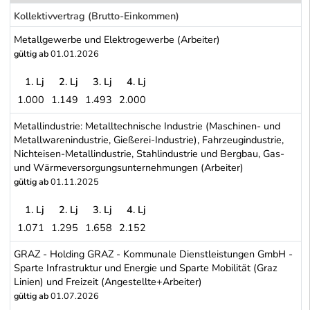
Kollektivvertrag (Brutto-Einkommen)
Metallgewerbe und Elektrogewerbe (Arbeiter)
gültig ab
01.01.2026
1. Lj
2. Lj
3. Lj
4. Lj
1.000
1.149
1.493
2.000
Metallgewerbe und Elektrogewerbe (Arbeiter)
Metallindustrie: Metalltechnische Industrie (Maschinen- und
Metallwarenindustrie, Gießerei-Industrie), Fahrzeugindustrie,
Nichteisen-Metallindustrie, Stahlindustrie und Bergbau, Gas-
und Wärmeversorgungsunternehmungen (Arbeiter)
gültig ab
01.11.2025
1. Lj
2. Lj
3. Lj
4. Lj
1.071
1.295
1.658
2.152
Metallindustrie: Metalltechnische Industrie (Maschinen- und Meta
GRAZ - Holding GRAZ - Kommunale Dienstleistungen GmbH -
Sparte Infrastruktur und Energie und Sparte Mobilität (Graz
Linien) und Freizeit (Angestellte+Arbeiter)
gültig ab
01.07.2026