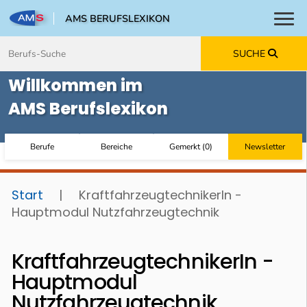
AMS BERUFSLEXIKON
Toggl
Zum Inhalt springen
Zum Navmenü springen
Zur Suche springen
Zur Footer springen
SUCHE
Willkommen im
AMS Berufslexikon
Berufe
Bereiche
Gemerkt
(
0
)
Newsletter
Start
|
KraftfahrzeugtechnikerIn -
Hauptmodul Nutzfahrzeugtechnik
KraftfahrzeugtechnikerIn -
Hauptmodul
Nutzfahrzeugtechnik