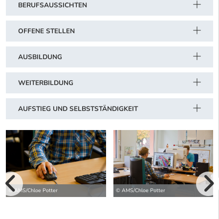
BERUFSAUSSICHTEN
OFFENE STELLEN
AUSBILDUNG
WEITERBILDUNG
AUFSTIEG UND SELBSTSTÄNDIGKEIT
vorherige Bilde
© AMS/Chloe Potter
© AMS/Chloe Potter
wei