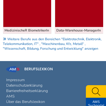
MedizinischeR BiometrikerIn
Data-Warehouse-ManagerIn
Weitere Berufe aus den Bereichen "Elektrotechnik, Elektronik,
Telekommunikation, IT" , "Maschinenbau, Kfz, Metall" ,
"Wissenschaft, Bildung, Forschung und Entwicklung" anzeigen
BERUFSLEXIKON
Impressum
Datenschutzerklärung
Barrierefreiheitserklärung
AMS
Über das Berufslexikon
AMS
Suchportal