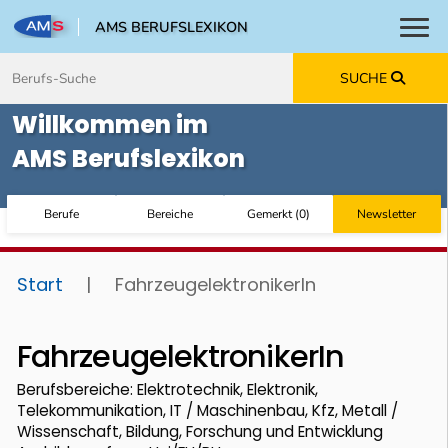
AMS BERUFSLEXIKON
Toggl
Zum Inhalt springen
Zum Navmenü springen
Zur Suche springen
Zur Footer springen
SUCHE
Willkommen im
AMS Berufslexikon
Berufe
Bereiche
Gemerkt
(
0
)
Newsletter
Start
|
FahrzeugelektronikerIn
FahrzeugelektronikerIn
Berufsbereiche: Elektrotechnik, Elektronik,
Telekommunikation, IT / Maschinenbau, Kfz, Metall /
Wissenschaft, Bildung, Forschung und Entwicklung