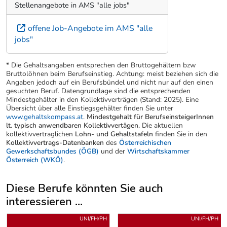
Stellenangebote in AMS "alle jobs"
offene Job-Angebote im AMS "alle
jobs"
* Die Gehaltsangaben entsprechen den Bruttogehältern bzw
Bruttolöhnen beim Berufseinstieg. Achtung: meist beziehen sich die
Angaben jedoch auf ein Berufsbündel und nicht nur auf den einen
gesuchten Beruf. Datengrundlage sind die entsprechenden
Mindestgehälter in den Kollektivverträgen (Stand: 2025). Eine
Übersicht über alle Einstiegsgehälter finden Sie unter
www.gehaltskompass.at
.
Mindestgehalt für BerufseinsteigerInnen
lt. typisch anwendbaren Kollektivvertägen.
Die aktuellen
kollektivvertraglichen
Lohn- und Gehaltstafeln
finden Sie in den
Kollektivvertrags-Datenbanken
des
Österreichischen
Gewerkschaftsbundes (ÖGB)
und der
Wirtschaftskammer
Österreich (WKÖ)
.
Diese Berufe könnten Sie auch
interessieren ...
Uber weitere Berufsvorschläge
UNI/FH/PH
UNI/FH/PH