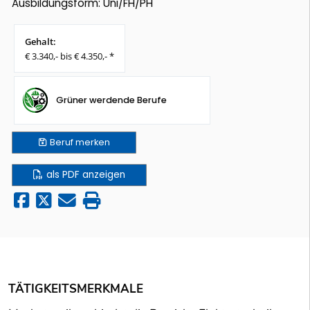
Ausbildungsform: Uni/FH/PH
Gehalt:
€ 3.340,- bis € 4.350,- *
Grüner werdende Berufe
Beruf
merken
als PDF anzeigen
TÄTIGKEITSMERKMALE