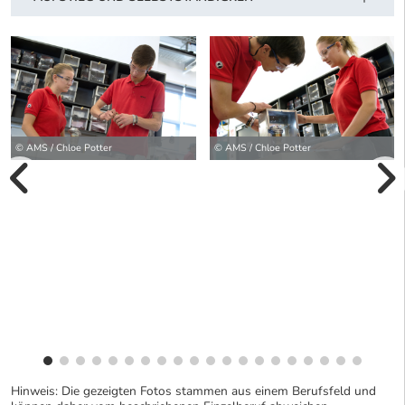
© AMS / Chloe Potter
© AMS / Chloe Potter
vorherige Bilde
wei
Hinweis: Die gezeigten Fotos stammen aus einem Berufsfeld und