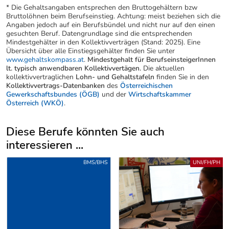
* Die Gehaltsangaben entsprechen den Bruttogehältern bzw
Bruttolöhnen beim Berufseinstieg. Achtung: meist beziehen sich die
Angaben jedoch auf ein Berufsbündel und nicht nur auf den einen
gesuchten Beruf. Datengrundlage sind die entsprechenden
Mindestgehälter in den Kollektivverträgen (Stand: 2025). Eine
Übersicht über alle Einstiegsgehälter finden Sie unter
www.gehaltskompass.at
.
Mindestgehalt für BerufseinsteigerInnen
lt. typisch anwendbaren Kollektivvertägen.
Die aktuellen
kollektivvertraglichen
Lohn- und Gehaltstafeln
finden Sie in den
Kollektivvertrags-Datenbanken
des
Österreichischen
Gewerkschaftsbundes (ÖGB)
und der
Wirtschaftskammer
Österreich (WKÖ)
.
Diese Berufe könnten Sie auch
interessieren ...
Uber weitere Berufsvorschläge
BMS/BHS
UNI/FH/PH