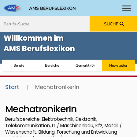
AMS BERUFSLEXIKON
Toggl
Zum Inhalt springen
Zum Navmenü springen
Zur Suche springen
Zur Footer springen
SUCHE
Willkommen im
AMS Berufslexikon
Berufe
Bereiche
Gemerkt
(
0
)
Newsletter
Start
|
MechatronikerIn
MechatronikerIn
Berufsbereiche: Elektrotechnik, Elektronik,
Telekommunikation, IT / Maschinenbau, Kfz, Metall /
Wissenschaft, Bildung, Forschung und Entwicklung