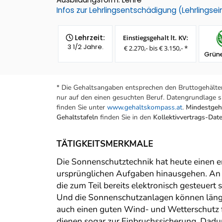
Infos zur Lehrlingsentschädigung (Lehrlings
Lehrzeit:
Einstiegsgehalt lt. KV:
3 1/2 Jahre.
€ 2.270,- bis € 3.150,- *
Grüne
* Die Gehaltsangaben entsprechen den Bruttogehälter
nur auf den einen gesuchten Beruf. Datengrundlage si
finden Sie unter
www.gehaltskompass.at
.
Mindestgeha
Gehaltstafeln
finden Sie in den
Kollektivvertrags-Da
TÄTIGKEITSMERKMALE
Die Sonnenschutztechnik hat heute einen en
ursprünglichen Aufgaben hinausgehen. An d
die zum Teil bereits elektronisch gesteuer
Und die Sonnenschutzanlagen können längs
auch einen guten Wind- und Wetterschutz f
dienen sogar zur Einbruchssicherung. Dadur