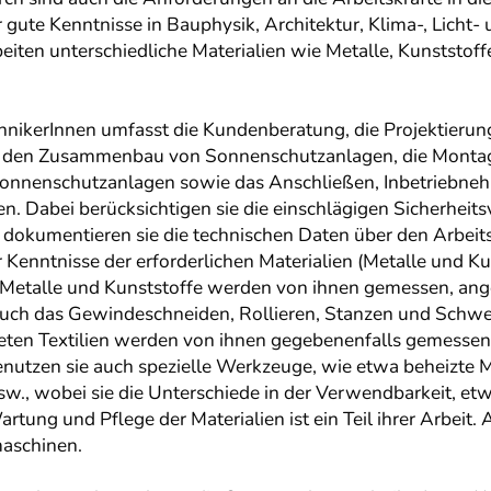
ute Kenntnisse in Bauphysik, Architektur, Klima-, Licht- 
eiten unterschiedliche Materialien wie Metalle, Kunststof
nikerInnen umfasst die Kundenberatung, die Projektierun
d den Zusammenbau von Sonnenschutzanlagen, die Monta
Sonnenschutzanlagen sowie das Anschließen, Inbetriebne
. Dabei berücksichtigen sie die einschlägigen Sicherheit
kumentieren sie die technischen Daten über den Arbeitsa
enntnisse der erforderlichen Materialien (Metalle und Ku
 Metalle und Kunststoffe werden von ihnen gemessen, anger
 Auch das Gewindeschneiden, Rollieren, Stanzen und Schweiß
en Textilien werden von ihnen gegebenenfalls gemessen, g
enutzen sie auch spezielle Werkzeuge, wie etwa beheizte 
sw., wobei sie die Unterschiede in der Verwendbarkeit, e
rtung und Pflege der Materialien ist ein Teil ihrer Arbei
aschinen.