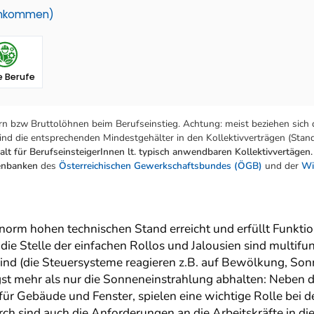
einkommen)
 Berufe
n bzw Bruttolöhnen beim Berufseinstieg. Achtung: meist beziehen sich 
nd die entsprechenden Mindestgehälter in den Kollektivverträgen (Stand:
lt für BerufseinsteigerInnen lt. typisch anwendbaren Kollektivvertägen.
tenbanken
des
Österreichischen Gewerkschaftsbundes (ÖGB)
und der
Wi
orm hohen technischen Stand erreicht und erfüllt Funktion
ie Stelle der einfachen Rollos und Jalousien sind multifu
t sind (die Steuersysteme reagieren z.B. auf Bewölkung, S
t mehr als nur die Sonneneinstrahlung abhalten: Neben d
ür Gebäude und Fenster, spielen eine wichtige Rolle bei
ch sind auch die Anforderungen an die Arbeitskräfte in di