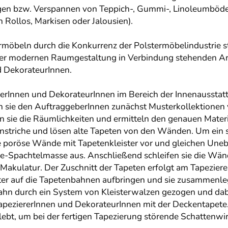
legen bzw. Verspannen von Teppich-, Gummi-, Linoleumbö
 Rollos, Markisen oder Jalousien).
möbeln durch die Konkurrenz der Polstermöbelindustrie st
 der modernen Raumgestaltung in Verbindung stehenden A
d DekorateurInnen.
erInnen und DekorateurInnen im Bereich der Innenausstatt
en sie den AuftraggeberInnen zunächst Musterkollektionen v
n sie die Räumlichkeiten und ermitteln den genauen Materi
 Anstriche und lösen alte Tapeten von den Wänden. Um ein
e poröse Wände mit Tapetenkleister vor und gleichen Uneb
e-Spachtelmasse aus. Anschließend schleifen sie die Wän
Makulatur. Der Zuschnitt der Tapeten erfolgt am Tapeziere
ster auf die Tapetenbahnen aufbringen und sie zusammenle
ahn durch ein System von Kleisterwalzen gezogen und dab
peziererInnen und DekorateurInnen mit der Deckentapete.
lebt, um bei der fertigen Tapezierung störende Schattenw