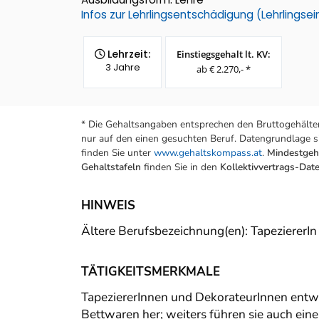
Infos zur Lehrlingsentschädigung (Lehrlings
Lehrzeit:
Einstiegsgehalt lt. KV:
3 Jahre
ab € 2.270,- *
* Die Gehaltsangaben entsprechen den Bruttogehälter
nur auf den einen gesuchten Beruf. Datengrundlage si
finden Sie unter
www.gehaltskompass.at
.
Mindestgeha
Gehaltstafeln
finden Sie in den
Kollektivvertrags-Da
HINWEIS
Ältere Berufsbezeichnung(en): TapeziererI
TÄTIGKEITSMERKMALE
TapeziererInnen und DekorateurInnen entwe
Bettwaren her; weiters führen sie auch ei