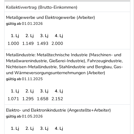
Kollektivvertrag (Brutto-Einkommen)
Metallgewerbe und Elektrogewerbe (Arbeiter)
gültig ab
01.01.2026
1. Lj
2. Lj
3. Lj
4. Lj
1.000
1.149
1.493
2.000
Metallgewerbe und Elektrogewerbe (Arbeiter)
Metallindustrie: Metalltechnische Industrie (Maschinen- und
Metallwarenindustrie, Gießerei-Industrie), Fahrzeugindustrie,
Nichteisen-Metallindustrie, Stahlindustrie und Bergbau, Gas-
und Wärmeversorgungsunternehmungen (Arbeiter)
gültig ab
01.11.2025
1. Lj
2. Lj
3. Lj
4. Lj
1.071
1.295
1.658
2.152
Metallindustrie: Metalltechnische Industrie (Maschinen- und Meta
Elektro- und Elektronikindustrie (Angestellte+Arbeiter)
gültig ab
01.05.2026
1. Lj
2. Lj
3. Lj
4. Lj