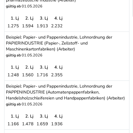
gültig ab
01.05.2026
1. Lj
2. Lj
3. Lj
4. Lj
1.275
1.594
1.913
2.232
Beispiel: Chemische, Kunststoff verarbeitende und pharmazeutische
Beispiel: Papier- und Pappenindustrie, Lohnordnung der
PAPIERINDUSTRIE (Papier-, Zellstoff- und
Maschinenkartonfabriken) (Arbeiter)
gültig ab
01.05.2026
1. Lj
2. Lj
3. Lj
4. Lj
1.248
1.560
1.716
2.355
Beispiel: Papier- und Pappenindustrie, Lohnordnung der PAPIERIND
Beispiel: Papier- und Pappenindustrie, Lohnordnung der
PAPPENINDUSTRIE (Automatenpappenfabriken,
Handelsholzschleifereien und Handpappenfabriken) (Arbeiter)
gültig ab
01.05.2026
1. Lj
2. Lj
3. Lj
4. Lj
1.166
1.478
1.659
1.936
Beispiel: Papier- und Pappenindustrie, Lohnordnung der PAPPEN