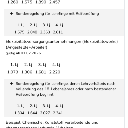
1.260
1.575
1.890
2.457
Elektro- und Elektronikindustrie (Angestellte+Arbeiter)
Sonderregelung für Lehrlinge mit Reifeprüfung
1. Lj
2. Lj
3. Lj
4. Lj
1.575
2.048
2.363
2.611
Sonderregelung für Lehrlinge mit Reifeprüfung
Elektrizitätsversorgungsunternehmungen (Elektrizitätswerke)
(Angestellte+Arbeiter)
gültig ab
01.02.2026
1. Lj
2. Lj
3. Lj
4. Lj
1.079
1.306
1.681
2.220
Elektrizitätsversorgungsunternehmungen (Elektrizitätswerke) (Ang
Sonderregelung für Lehrlinge, deren Lehrverhältnis nach
Vollendung des 18. Lebensjahres oder nach bestandener
Reifeprüfung beginnt
1. Lj
2. Lj
3. Lj
4. Lj
1.304
1.644
2.027
2.341
Sonderregelung für Lehrlinge, deren Lehrverhältnis nach Vollen
Beispiel: Chemische, Kunststoff verarbeitende und
pharmazeutische Industrie (Arbeiter)