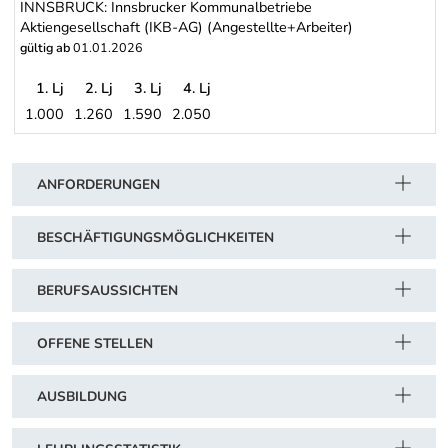
INNSBRUCK: Innsbrucker Kommunalbetriebe
Aktiengesellschaft (IKB-AG) (Angestellte+Arbeiter)
gültig ab
01.01.2026
1. Lj
2. Lj
3. Lj
4. Lj
1.000
1.260
1.590
2.050
INNSBRUCK: Innsbrucker Kommunalbetriebe Aktiengesellschaft (I
Schwerpunkt Tabelle
ANFORDERUNGEN
BESCHÄFTIGUNGSMÖGLICHKEITEN
BERUFSAUSSICHTEN
OFFENE STELLEN
AUSBILDUNG