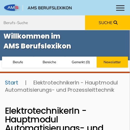
AMS BERUFSLEXIKON
Toggl
Zum Inhalt springen
Zum Navmenü springen
Zur Suche springen
Zur Footer springen
SUCHE
Willkommen im
AMS Berufslexikon
Berufe
Bereiche
Gemerkt
(
0
)
Newsletter
Start
|
ElektrotechnikerIn - Hauptmodul
Automatisierungs- und Prozessleittechnik
ElektrotechnikerIn -
Hauptmodul
Automatisierungs- und