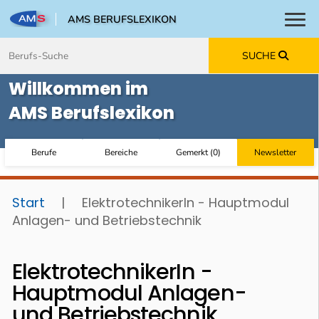
AMS BERUFSLEXIKON
Toggl
Zum Inhalt springen
Zum Navmenü springen
Zur Suche springen
Zur Footer springen
SUCHE
Willkommen im
AMS Berufslexikon
Berufe
Bereiche
Gemerkt
(
0
)
Newsletter
Start
|
ElektrotechnikerIn - Hauptmodul
Anlagen- und Betriebstechnik
ElektrotechnikerIn -
Hauptmodul Anlagen-
und Betriebstechnik