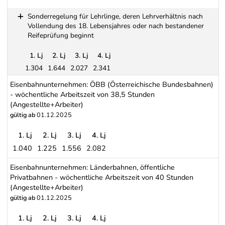
Elektrizitätsversorgungsunternehmungen (Elektrizitätswerke) (Ang
Sonderregelung für Lehrlinge, deren Lehrverhältnis nach
Vollendung des 18. Lebensjahres oder nach bestandener
Reifeprüfung beginnt
1. Lj
2. Lj
3. Lj
4. Lj
1.304
1.644
2.027
2.341
Sonderregelung für Lehrlinge, deren Lehrverhältnis nach Vollen
Eisenbahnunternehmen: ÖBB (Österreichische Bundesbahnen)
- wöchentliche Arbeitszeit von 38,5 Stunden
(Angestellte+Arbeiter)
gültig ab
01.12.2025
1. Lj
2. Lj
3. Lj
4. Lj
1.040
1.225
1.556
2.082
Eisenbahnunternehmen: ÖBB (Österreichische Bundesbahnen) - wöc
Eisenbahnunternehmen: Länderbahnen, öffentliche
Privatbahnen - wöchentliche Arbeitszeit von 40 Stunden
(Angestellte+Arbeiter)
gültig ab
01.12.2025
1. Lj
2. Lj
3. Lj
4. Lj