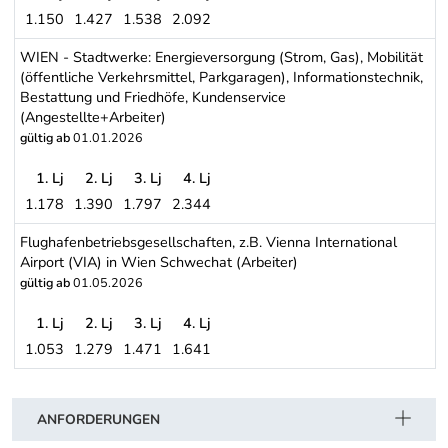
1.150
1.427
1.538
2.092
Gemeinde WIEN (gemäß Dienstvorschrift für Lehrlinge) (Gemeind
WIEN - Stadtwerke: Energieversorgung (Strom, Gas), Mobilität
(öffentliche Verkehrsmittel, Parkgaragen), Informationstechnik,
Bestattung und Friedhöfe, Kundenservice
(Angestellte+Arbeiter)
gültig ab
01.01.2026
1. Lj
2. Lj
3. Lj
4. Lj
1.178
1.390
1.797
2.344
WIEN - Stadtwerke: Energieversorgung (Strom, Gas), Mobilität (öff
Flughafenbetriebsgesellschaften, z.B. Vienna International
Airport (VIA) in Wien Schwechat (Arbeiter)
gültig ab
01.05.2026
1. Lj
2. Lj
3. Lj
4. Lj
1.053
1.279
1.471
1.641
Flughafenbetriebsgesellschaften, z.B. Vienna International Airpor
Schwerpunkt Tabelle
ANFORDERUNGEN