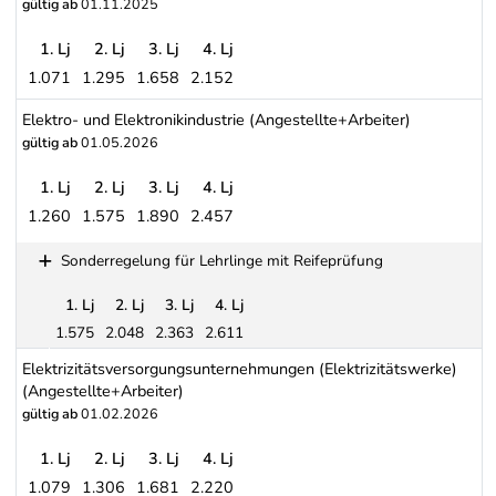
gültig ab
01.11.2025
1. Lj
2. Lj
3. Lj
4. Lj
1.071
1.295
1.658
2.152
Metallindustrie: Metalltechnische Industrie (Maschinen- und Meta
Elektro- und Elektronikindustrie (Angestellte+Arbeiter)
gültig ab
01.05.2026
1. Lj
2. Lj
3. Lj
4. Lj
1.260
1.575
1.890
2.457
Elektro- und Elektronikindustrie (Angestellte+Arbeiter)
Sonderregelung für Lehrlinge mit Reifeprüfung
1. Lj
2. Lj
3. Lj
4. Lj
1.575
2.048
2.363
2.611
Sonderregelung für Lehrlinge mit Reifeprüfung
Elektrizitätsversorgungsunternehmungen (Elektrizitätswerke)
(Angestellte+Arbeiter)
gültig ab
01.02.2026
1. Lj
2. Lj
3. Lj
4. Lj
1.079
1.306
1.681
2.220