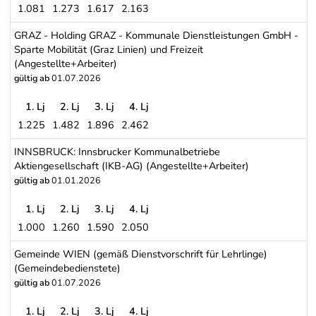
1.081
1.273
1.617
2.163
Eisenbahnunternehmen: Länderbahnen, öffentliche Privatbahnen - 
GRAZ - Holding GRAZ - Kommunale Dienstleistungen GmbH -
Sparte Mobilität (Graz Linien) und Freizeit
(Angestellte+Arbeiter)
gültig ab
01.07.2026
1. Lj
2. Lj
3. Lj
4. Lj
1.225
1.482
1.896
2.462
GRAZ - Holding GRAZ - Kommunale Dienstleistungen GmbH - Sparte 
INNSBRUCK: Innsbrucker Kommunalbetriebe
Aktiengesellschaft (IKB-AG) (Angestellte+Arbeiter)
gültig ab
01.01.2026
1. Lj
2. Lj
3. Lj
4. Lj
1.000
1.260
1.590
2.050
INNSBRUCK: Innsbrucker Kommunalbetriebe Aktiengesellschaft (I
Gemeinde WIEN (gemäß Dienstvorschrift für Lehrlinge)
(Gemeindebedienstete)
gültig ab
01.07.2026
1. Lj
2. Lj
3. Lj
4. Lj