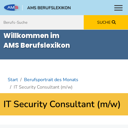
AMS BERUFSLEXIKON
Toggl
Zum Inhalt springen
Zum Navmenü springen
Zur Suche springen
Zur Footer springen
SUCHE
Willkommen im
AMS Berufslexikon
Start
Berufsportrait des Monats
IT Security Consultant (m/w)
IT Security Consultant (m/w)