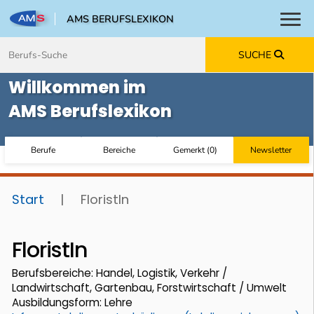
AMS BERUFSLEXIKON
Toggl
Zum Inhalt springen
Zum Navmenü springen
Zur Suche springen
Zur Footer springen
SUCHE
Willkommen im
AMS Berufslexikon
Berufe
Bereiche
Gemerkt
(
0
)
Newsletter
Start
|
FloristIn
FloristIn
Berufsbereiche: Handel, Logistik, Verkehr /
Landwirtschaft, Gartenbau, Forstwirtschaft / Umwelt
Ausbildungsform: Lehre