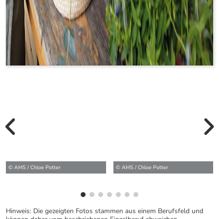
vorherige Bilde
wei
© AMS / Chloe Potter
© AMS / Chloe Potter
Hinweis: Die gezeigten Fotos stammen aus einem Berufsfeld und