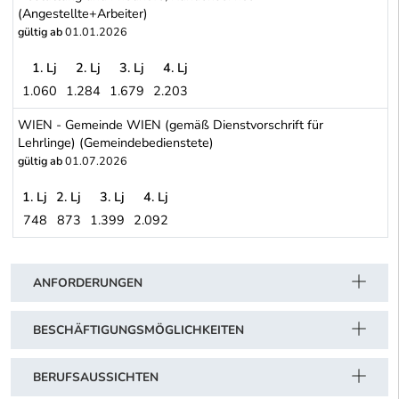
(Angestellte+Arbeiter)
gültig ab
01.01.2026
1. Lj
2. Lj
3. Lj
4. Lj
1.060
1.284
1.679
2.203
WIEN - Stadtwerke: Energieversorgung (Strom, Gas), Mobilität (öff
WIEN - Gemeinde WIEN (gemäß Dienstvorschrift für
Lehrlinge) (Gemeindebedienstete)
gültig ab
01.07.2026
1. Lj
2. Lj
3. Lj
4. Lj
748
873
1.399
2.092
WIEN - Gemeinde WIEN (gemäß Dienstvorschrift für Lehrlinge) (
Schwerpunkt Tabelle
ANFORDERUNGEN
BESCHÄFTIGUNGSMÖGLICHKEITEN
BERUFSAUSSICHTEN