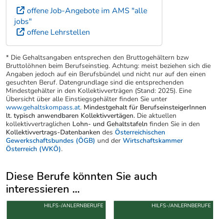
offene Job-Angebote im AMS "alle
jobs"
offene Lehrstellen
* Die Gehaltsangaben entsprechen den Bruttogehältern bzw
Bruttolöhnen beim Berufseinstieg. Achtung: meist beziehen sich die
Angaben jedoch auf ein Berufsbündel und nicht nur auf den einen
gesuchten Beruf. Datengrundlage sind die entsprechenden
Mindestgehälter in den Kollektivverträgen (Stand: 2025). Eine
Übersicht über alle Einstiegsgehälter finden Sie unter
www.gehaltskompass.at
.
Mindestgehalt für BerufseinsteigerInnen
lt. typisch anwendbaren Kollektivvertägen.
Die aktuellen
kollektivvertraglichen
Lohn- und Gehaltstafeln
finden Sie in den
Kollektivvertrags-Datenbanken
des
Österreichischen
Gewerkschaftsbundes (ÖGB)
und der
Wirtschaftskammer
Österreich (WKÖ)
.
Diese Berufe könnten Sie auch
interessieren ...
Uber weitere Berufsvorschläge
HILFS-/ANLERNBERUFE
HILFS-/ANLERNBERUFE