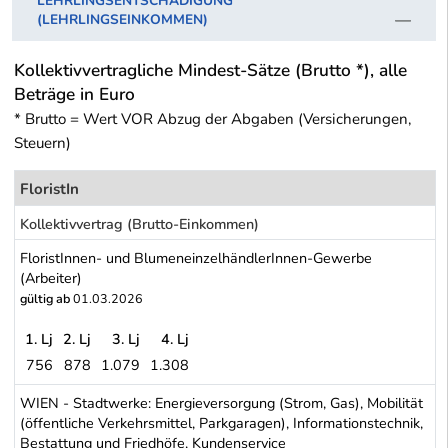
LEHRLINGSENTSCHÄDIGUNG
(LEHRLINGSEINKOMMEN)
Kollektivvertragliche Mindest-Sätze (Brutto *), alle
Beträge in Euro
* Brutto = Wert VOR Abzug der Abgaben (Versicherungen,
Steuern)
FloristIn
Kollektivvertrag (Brutto-Einkommen)
FloristInnen- und BlumeneinzelhändlerInnen-Gewerbe
(Arbeiter)
gültig ab
01.03.2026
1. Lj
2. Lj
3. Lj
4. Lj
756
878
1.079
1.308
FloristInnen- und BlumeneinzelhändlerInnen-Gewerbe (Arbeiter)
WIEN - Stadtwerke: Energieversorgung (Strom, Gas), Mobilität
(öffentliche Verkehrsmittel, Parkgaragen), Informationstechnik,
Bestattung und Friedhöfe, Kundenservice