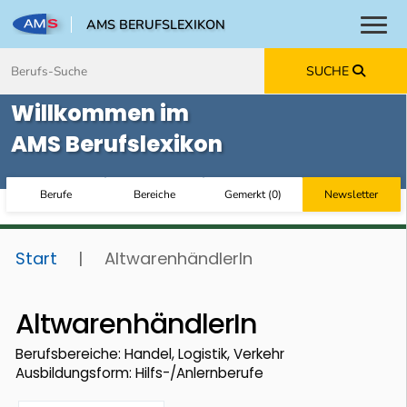
AMS BERUFSLEXIKON
Toggl
Zum Inhalt springen
Zum Navmenü springen
Zur Suche springen
Zur Footer springen
SUCHE
Willkommen im
AMS Berufslexikon
Berufe
Bereiche
Gemerkt
(
0
)
Newsletter
Start
|
AltwarenhändlerIn
AltwarenhändlerIn
Berufsbereiche: Handel, Logistik, Verkehr
Ausbildungsform: Hilfs-/Anlernberufe