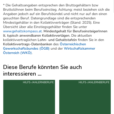
* Die Gehaltsangaben entsprechen den Bruttogehältern bzw
Bruttolöhnen beim Berufseinstieg. Achtung: meist beziehen sich die
Angaben jedoch auf ein Berufsbündel und nicht nur auf den einen
gesuchten Beruf. Datengrundlage sind die entsprechenden
Mindestgehälter in den Kollektivverträgen (Stand: 2025). Eine
Übersicht über alle Einstiegsgehälter finden Sie unter
www.gehaltskompass.at
.
Mindestgehalt für BerufseinsteigerInnen
lt. typisch anwendbaren Kollektivvertägen.
Die aktuellen
kollektivvertraglichen
Lohn- und Gehaltstafeln
finden Sie in den
Kollektivvertrags-Datenbanken
des
Österreichischen
Gewerkschaftsbundes (ÖGB)
und der
Wirtschaftskammer
Österreich (WKÖ)
.
Diese Berufe könnten Sie auch
interessieren ...
Uber weitere Berufsvorschläge
HILFS-/ANLERNBERUFE
HILFS-/ANLERNBERUFE