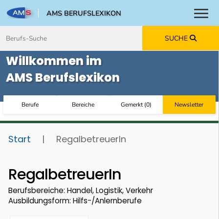
AMS BERUFSLEXIKON
Toggl
Zum Inhalt springen
Zum Navmenü springen
Zur Suche springen
Zur Footer springen
SUCHE
Willkommen im
AMS Berufslexikon
Berufe
Bereiche
Gemerkt
(
0
)
Newsletter
Start
|
RegalbetreuerIn
RegalbetreuerIn
Berufsbereiche: Handel, Logistik, Verkehr
Ausbildungsform: Hilfs-/Anlernberufe