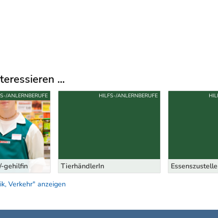
eressieren ...
FS-/ANLERNBERUFE
HILFS-/ANLERNBERUFE
HIL
-gehilfin
TierhändlerIn
Essenszustelle
ik, Verkehr" anzeigen