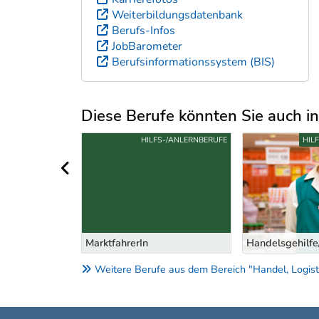
Weiterbildungsdatenbank
Berufs-Infos
JobBarometer
Berufsinformationssystem (BIS)
Diese Berufe könnten Sie auch int
Uber weitere Berufsvorschläge
S-/ANLERNBERUFE
HILFS-/ANLERNBERUFE
HIL
vorheriger Bereich
MarktfahrerIn
Handelsgehilfe/
Weitere Berufe aus dem Bereich "Handel, Logist