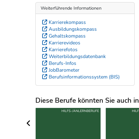
Weiterführende Informationen
Karrierekompass
Ausbildungskompass
Gehaltskompass
Karrierevideos
Karrierefotos
Weiterbildungsdatenbank
Berufs-Infos
JobBarometer
Berufsinformationssystem (BIS)
Diese Berufe könnten Sie auch int
Uber weitere Berufsvorschläge
S-/ANLERNBERUFE
HILFS-/ANLERNBERUFE
HIL
vorheriger Bereich