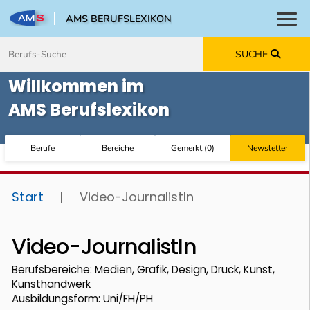
AMS BERUFSLEXIKON
Toggl
Zum Inhalt springen
Zum Navmenü springen
Zur Suche springen
Zur Footer springen
SUCHE
Willkommen im
AMS Berufslexikon
Berufe
Bereiche
Gemerkt
(
0
)
Newsletter
Start
|
Video-JournalistIn
Video-JournalistIn
Berufsbereiche: Medien, Grafik, Design, Druck, Kunst,
Kunsthandwerk
Ausbildungsform: Uni/FH/PH