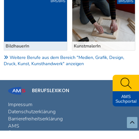
BMS/BHS
BMS/BHS
BildhauerIn
KunstmalerIn
Weitere Berufe aus dem Bereich "Medien, Grafik, Design,
Druck, Kunst, Kunsthandwerk" anzeigen
BERUFSLEXIKON
AMS
Suchportal
Impressum
Datenschutzerklärung
Barrierefreiheitserklärung
AMS
Über das Berufslexikon