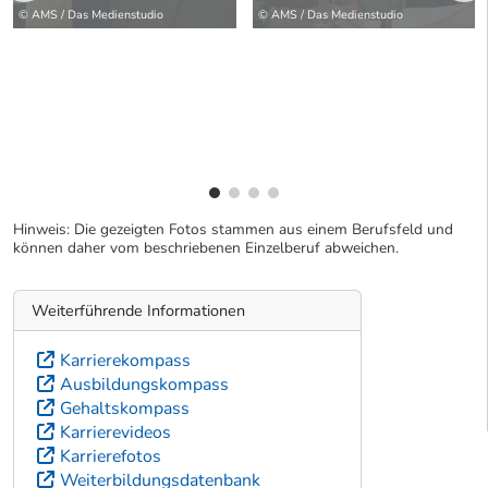
wei
© AMS / Das Medienstudio
© AMS / Das Medienstudio
Hinweis: Die gezeigten Fotos stammen aus einem Berufsfeld und
können daher vom beschriebenen Einzelberuf abweichen.
Weiterführende Informationen
Karrierekompass
Ausbildungskompass
Gehaltskompass
Karrierevideos
Karrierefotos
Weiterbildungsdatenbank