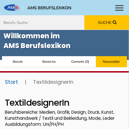
AMS BERUFSLEXIKON
Toggl
Zum Inhalt springen
Zum Navmenü springen
Zur Suche springen
Zur Footer springen
SUCHE
Willkommen im
AMS Berufslexikon
Berufe
Bereiche
Gemerkt
(
0
)
Newsletter
Start
|
TextildesignerIn
TextildesignerIn
Berufsbereiche: Medien, Grafik, Design, Druck, Kunst,
Kunsthandwerk / Textil und Bekleidung, Mode, Leder
Ausbildungsform: Uni/FH/PH