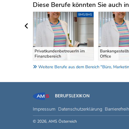
Diese Berufe könnten Sie auch int
Uber weitere Berufsvorschläge
LEHRE
BMS/BHS
vorheriger Bereich
PrivatkundenbetreuerIn im
Bankangestellt
frau
Finanzbereich
Office
Weitere Berufe aus dem Bereich "Büro, Marketing
BERUFSLEXIKON
Impressum
Datenschutzerklärung
Barrierefrei
© 2026, AMS Österreich