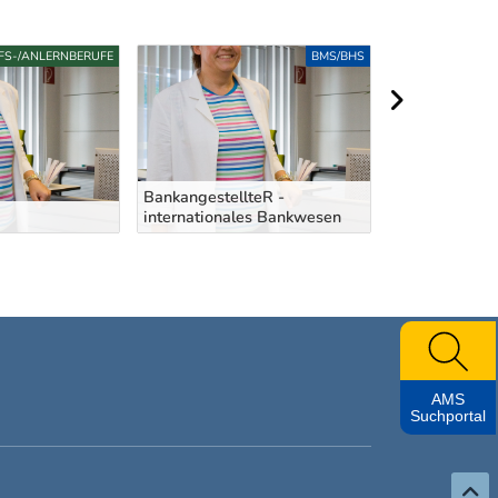
LFS-/ANLERNBERUFE
BMS/BHS
nächster Berei
BankangestellteR -
internationales Bankwesen
AnalystIn
AMS
Suchportal