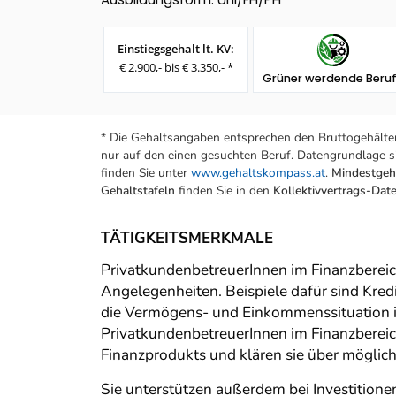
Einstiegsgehalt lt. KV:
€ 2.900,- bis € 3.350,- *
Grüner werdende Beru
* Die Gehaltsangaben entsprechen den Bruttogehälter
nur auf den einen gesuchten Beruf. Datengrundlage si
finden Sie unter
www.gehaltskompass.at
.
Mindestgeha
Gehaltstafeln
finden Sie in den
Kollektivvertrags-Da
TÄTIGKEITSMERKMALE
PrivatkundenbetreuerInnen im Finanzbereich
Angelegenheiten. Beispiele dafür sind Kred
die Vermögens- und Einkommenssituation i
PrivatkundenbetreuerInnen im Finanzbereich
Finanzprodukts und klären sie über möglich
Sie unterstützen außerdem bei Investitione