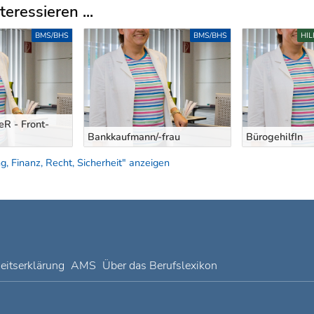
eressieren ...
BMS/BHS
BMS/BHS
HI
eR - Front-
Bankkaufmann/-frau
BürogehilfIn
, Finanz, Recht, Sicherheit" anzeigen
heitserklärung
AMS
Über das Berufslexikon