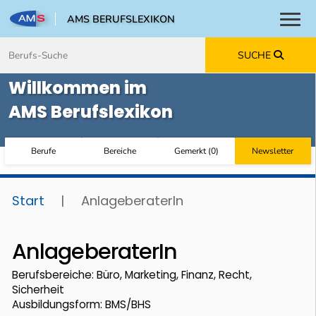
AMS BERUFSLEXIKON
Toggl
Zum Inhalt springen
Zum Navmenü springen
Zur Suche springen
Zur Footer springen
SUCHE
Willkommen im
AMS Berufslexikon
Berufe
Bereiche
Gemerkt
(
0
)
Newsletter
Start
|
AnlageberaterIn
AnlageberaterIn
Berufsbereiche: Büro, Marketing, Finanz, Recht,
Sicherheit
Ausbildungsform: BMS/BHS