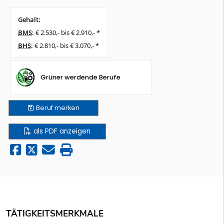
Gehalt:
BMS
:
€ 2.530,- bis € 2.910,- *
BHS
:
€ 2.810,- bis € 3.070,- *
Grüner werdende Berufe
Beruf
merken
als PDF anzeigen
TÄTIGKEITSMERKMALE