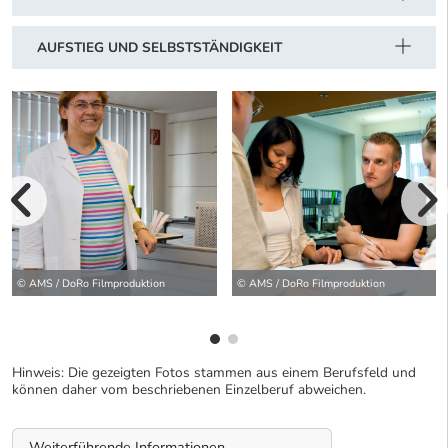
AUFSTIEG UND SELBSTSTÄNDIGKEIT
vorherige Bilde
wei
© AMS / DoRo Filmproduktion
© AMS / DoRo Filmproduktion
Hinweis: Die gezeigten Fotos stammen aus einem Berufsfeld und
können daher vom beschriebenen Einzelberuf abweichen.
Weiterführende Informationen