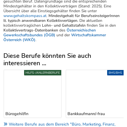
gesuchten Beruf. Datengrundlage sind die entsprechenden
Mindestgehälter in den Kollektivverträgen (Stand: 2025). Eine
Übersicht über alle Einstiegsgehälter finden Sie unter
www.gehaltskompass.at
.
Mindestgehalt für BerufseinsteigerInnen
lt. typisch anwendbaren Kollektivvertägen.
Die aktuellen
kollektivvertraglichen
Lohn- und Gehaltstafeln
finden Sie in den
Kollektivvertrags-Datenbanken
des
Österreichischen
Gewerkschaftsbundes (ÖGB)
und der
Wirtschaftskammer
Österreich (WKÖ)
.
Diese Berufe könnten Sie auch
interessieren ...
Uber weitere Berufsvorschläge
HILFS-/ANLERNBERUFE
BMS/BHS
BürogehilfIn
Bankkaufmann/-frau
Weitere Berufe aus dem Bereich "Büro, Marketing, Finanz,