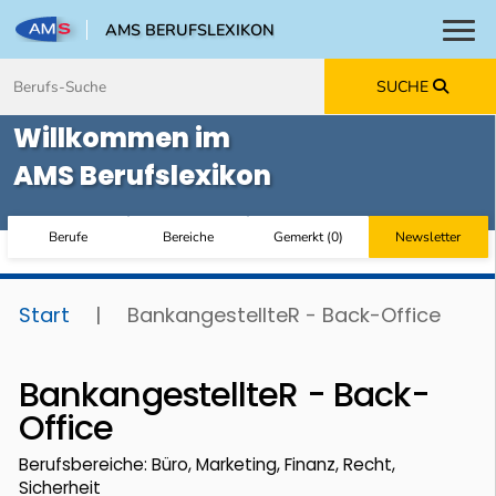
AMS BERUFSLEXIKON
Toggl
Zum Inhalt springen
Zum Navmenü springen
Zur Suche springen
Zur Footer springen
SUCHE
Willkommen im
AMS Berufslexikon
Berufe
Bereiche
Gemerkt
(
0
)
Newsletter
Start
|
BankangestellteR - Back-Office
BankangestellteR - Back-
Office
Berufsbereiche: Büro, Marketing, Finanz, Recht,
Sicherheit