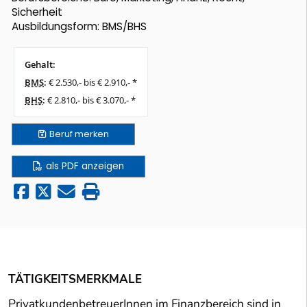
Sicherheit
Ausbildungsform: BMS/BHS
Gehalt:
BMS
:
€ 2.530,- bis € 2.910,- *
BHS
:
€ 2.810,- bis € 3.070,- *
Beruf
merken
als PDF anzeigen
TÄTIGKEITSMERKMALE
PrivatkundenbetreuerInnen im Finanzbereich sind in