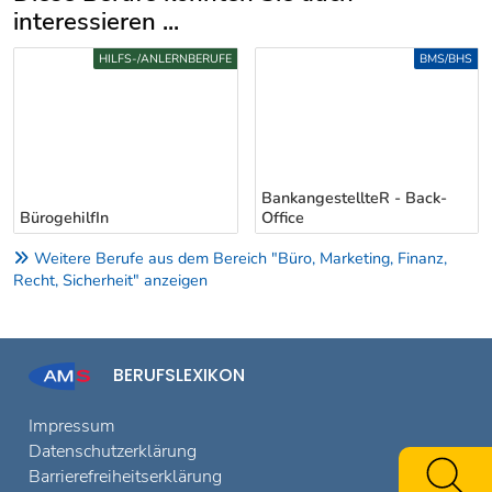
interessieren ...
Uber weitere Berufsvorschläge
HILFS-/ANLERNBERUFE
BMS/BHS
BankangestellteR - Back-
BürogehilfIn
Office
Weitere Berufe aus dem Bereich "Büro, Marketing, Finanz,
Recht, Sicherheit" anzeigen
BERUFSLEXIKON
Impressum
Datenschutzerklärung
Barrierefreiheitserklärung