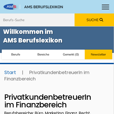
AMS BERUFSLEXIKON
Toggl
Zum Inhalt springen
Zum Navmenü springen
Zur Suche springen
Zur Footer springen
SUCHE
Willkommen im
AMS Berufslexikon
Berufe
Bereiche
Gemerkt
(
0
)
Newsletter
Start
|
PrivatkundenbetreuerIn im
Finanzbereich
PrivatkundenbetreuerIn
im Finanzbereich
Berufsbereiche: Büro, Marketing, Finanz, Recht,