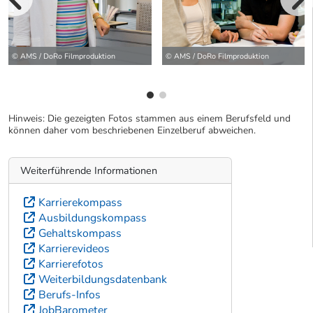
vorherige Bilde
wei
© AMS / DoRo Filmproduktion
© AMS / DoRo Filmproduktion
Hinweis: Die gezeigten Fotos stammen aus einem Berufsfeld und
können daher vom beschriebenen Einzelberuf abweichen.
Weiterführende Informationen
Karrierekompass
Ausbildungskompass
Gehaltskompass
Karrierevideos
Karrierefotos
Weiterbildungsdatenbank
Berufs-Infos
JobBarometer