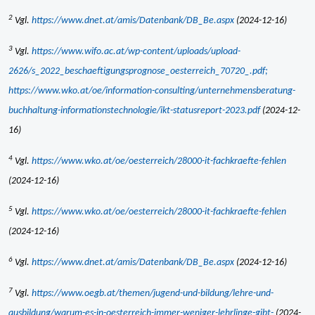
2
Vgl.
https://www.dnet.at/amis/Datenbank/DB_Be.aspx
(2024-12-16)
3
Vgl.
https://www.wifo.ac.at/wp-content/uploads/upload-
2626/s_2022_beschaeftigungsprognose_oesterreich_70720_.pdf;
https://www.wko.at/oe/information-consulting/unternehmensberatung-
buchhaltung-informationstechnologie/ikt-statusreport-2023.pdf
(2024-12-
16)
4
Vgl.
https://www.wko.at/oe/oesterreich/28000-it-fachkraefte-fehlen
(2024-12-16)
5
Vgl.
https://www.wko.at/oe/oesterreich/28000-it-fachkraefte-fehlen
(2024-12-16)
6
Vgl.
https://www.dnet.at/amis/Datenbank/DB_Be.aspx
(2024-12-16)
7
Vgl.
https://www.oegb.at/themen/jugend-und-bildung/lehre-und-
ausbildung/warum-es-in-oesterreich-immer-weniger-lehrlinge-gibt-
(2024-