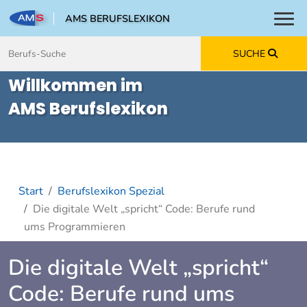
AMS BERUFSLEXIKON
Toggl
Zum Inhalt springen
Zum Navmenü springen
Zur Suche springen
Zur Footer springen
SUCHE
Willkommen im
AMS Berufslexikon
Start
Berufslexikon Spezial
Die digitale Welt „spricht“ Code: Berufe rund
ums Programmieren
Die digitale Welt „spricht“
Code: Berufe rund ums