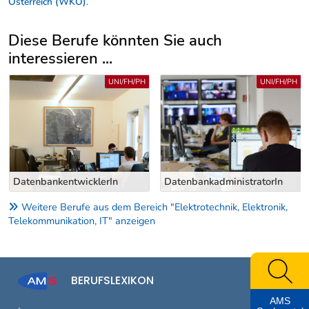
Österreich (WKÖ)
.
Diese Berufe könnten Sie auch
interessieren ...
Uber weitere Berufsvorschläge
UNI/FH/PH
UNI/FH/PH
DatenbankentwicklerIn
DatenbankadministratorIn
Weitere Berufe aus dem Bereich "Elektrotechnik, Elektronik,
Telekommunikation, IT" anzeigen
BERUFSLEXIKON
AMS