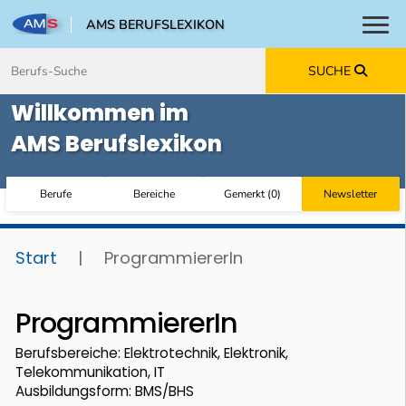
AMS BERUFSLEXIKON
Toggl
Zum Inhalt springen
Zum Navmenü springen
Zur Suche springen
Zur Footer springen
SUCHE
Willkommen im
AMS Berufslexikon
Berufe
Bereiche
Gemerkt
(
0
)
Newsletter
Start
|
ProgrammiererIn
ProgrammiererIn
Berufsbereiche: Elektrotechnik, Elektronik,
Telekommunikation, IT
Ausbildungsform: BMS/BHS