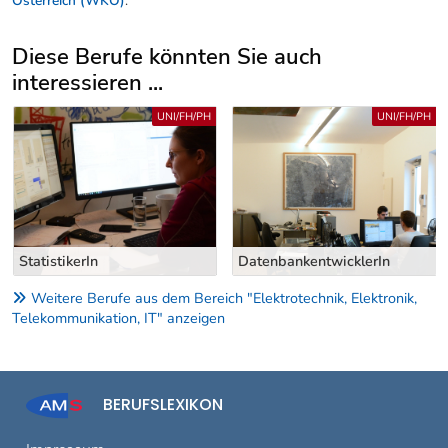
Österreich (WKÖ)
.
Diese Berufe könnten Sie auch
interessieren ...
Uber weitere Berufsvorschläge
UNI/FH/PH
UNI/FH/PH
StatistikerIn
DatenbankentwicklerIn
Weitere Berufe aus dem Bereich "Elektrotechnik, Elektronik,
Telekommunikation, IT" anzeigen
BERUFSLEXIKON