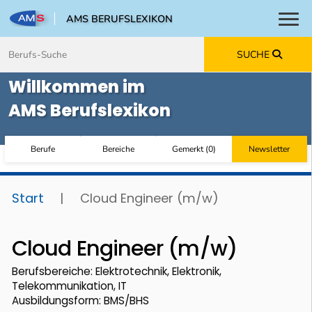
AMS BERUFSLEXIKON
Toggl
Zum Inhalt springen
Zum Navmenü springen
Zur Suche springen
Zur Footer springen
SUCHE
Willkommen im
AMS Berufslexikon
Berufe
Bereiche
Gemerkt
(
0
)
Newsletter
Start
|
Cloud Engineer (m/w)
Cloud Engineer (m/w)
Berufsbereiche: Elektrotechnik, Elektronik,
Telekommunikation, IT
Ausbildungsform: BMS/BHS