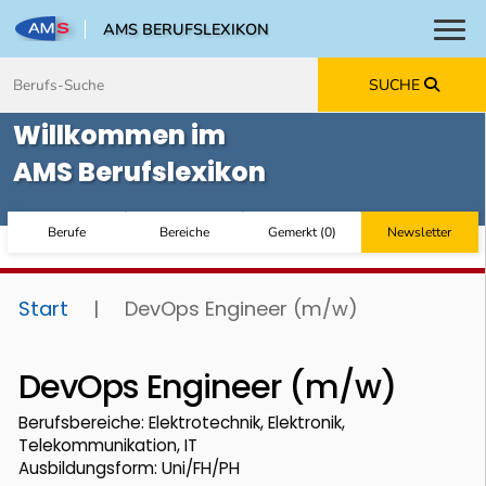
AMS BERUFSLEXIKON
Toggl
Zum Inhalt springen
Zum Navmenü springen
Zur Suche springen
Zur Footer springen
SUCHE
Willkommen im
AMS Berufslexikon
Berufe
Bereiche
Gemerkt
(
0
)
Newsletter
Start
|
DevOps Engineer (m/w)
DevOps Engineer (m/w)
Berufsbereiche: Elektrotechnik, Elektronik,
Telekommunikation, IT
Ausbildungsform: Uni/FH/PH