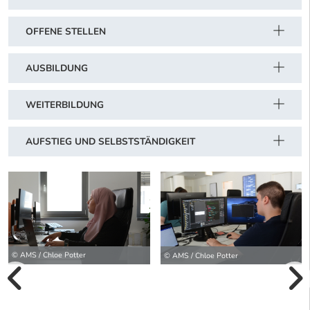
OFFENE STELLEN
AUSBILDUNG
WEITERBILDUNG
AUFSTIEG UND SELBSTSTÄNDIGKEIT
© AMS / Chloe Potter
© AMS / Chloe Potter
vorherige Bilde
wei