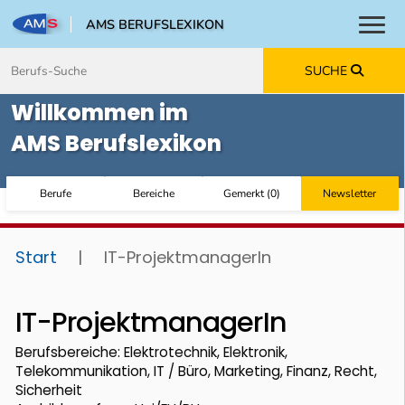
AMS BERUFSLEXIKON
Toggl
Zum Inhalt springen
Zum Navmenü springen
Zur Suche springen
Zur Footer springen
SUCHE
Willkommen im
AMS Berufslexikon
Berufe
Bereiche
Gemerkt
(
0
)
Newsletter
Start
|
IT-ProjektmanagerIn
IT-ProjektmanagerIn
Berufsbereiche: Elektrotechnik, Elektronik,
Telekommunikation, IT / Büro, Marketing, Finanz, Recht,
Sicherheit