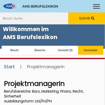
AMS BERUFSLEXIKON
Toggl
Zum Inhalt springen
Zum Navmenü springen
Zur Suche springen
Zur Footer springen
SUCHE
Willkommen im
AMS Berufslexikon
Berufe
Bereiche
Gemerkt
(
0
)
Newsletter
Start
|
ProjektmanagerIn
ProjektmanagerIn
Berufsbereiche: Büro, Marketing, Finanz, Recht,
Sicherheit
Ausbildungsform: Uni/FH/PH