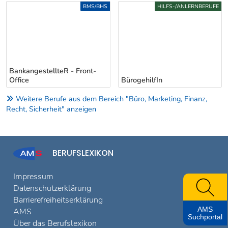
Uber weitere Berufsvorschläge
BMS/BHS
HILFS-/ANLERNBERUFE
BankangestellteR - Front-
Office
BürogehilfIn
Weitere Berufe aus dem Bereich "Büro, Marketing, Finanz,
Recht, Sicherheit" anzeigen
BERUFSLEXIKON
Impressum
Datenschutzerklärung
Barrierefreiheitserklärung
AMS
AMS
Suchportal
Über das Berufslexikon