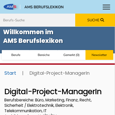
AMS BERUFSLEXIKON
Toggl
Zum Inhalt springen
Zum Navmenü springen
Zur Suche springen
Zur Footer springen
SUCHE
Willkommen im
AMS Berufslexikon
Berufe
Bereiche
Gemerkt
(
0
)
Newsletter
Start
|
Digital-Project-ManagerIn
Digital-Project-ManagerIn
Berufsbereiche: Büro, Marketing, Finanz, Recht,
Sicherheit / Elektrotechnik, Elektronik,
Telekommunikation, IT