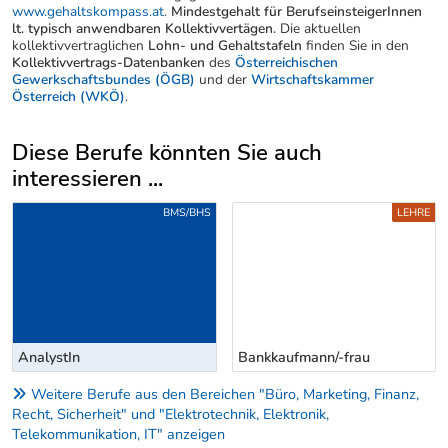
www.gehaltskompass.at
.
Mindestgehalt für BerufseinsteigerInnen
lt. typisch anwendbaren Kollektivvertägen.
Die aktuellen
kollektivvertraglichen
Lohn- und Gehaltstafeln
finden Sie in den
Kollektivvertrags-Datenbanken
des
Österreichischen
Gewerkschaftsbundes (ÖGB)
und der
Wirtschaftskammer
Österreich (WKÖ)
.
Diese Berufe könnten Sie auch
interessieren ...
Uber weitere Berufsvorschläge
BMS/BHS
LEHRE
Bankkaufmann/-frau
Bankkaufmann/-frau
Weitere Berufe aus den Bereichen "Büro, Marketing, Finanz,
Recht, Sicherheit" und "Elektrotechnik, Elektronik,
Telekommunikation, IT" anzeigen