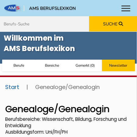
AMS BERUFSLEXIKON
Toggl
Zum Inhalt springen
Zum Navmenü springen
Zur Suche springen
Zur Footer springen
SUCHE
Willkommen im
AMS Berufslexikon
Berufe
Bereiche
Gemerkt
(
0
)
Newsletter
Start
|
Genealoge/Genealogin
Genealoge/Genealogin
Berufsbereiche: Wissenschaft, Bildung, Forschung und
Entwicklung
Ausbildungsform: Uni/FH/PH