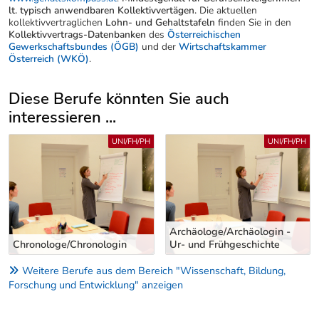
lt. typisch anwendbaren Kollektivvertägen.
Die aktuellen
kollektivvertraglichen
Lohn- und Gehaltstafeln
finden Sie in den
Kollektivvertrags-Datenbanken
des
Österreichischen
Gewerkschaftsbundes (ÖGB)
und der
Wirtschaftskammer
Österreich (WKÖ)
.
Diese Berufe könnten Sie auch
interessieren ...
Uber weitere Berufsvorschläge
UNI/FH/PH
UNI/FH/PH
Archäologe/Archäologin -
Chronologe/Chronologin
Ur- und Frühgeschichte
Weitere Berufe aus dem Bereich "Wissenschaft, Bildung,
Forschung und Entwicklung" anzeigen