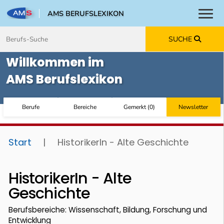
AMS BERUFSLEXIKON
Toggl
Zum Inhalt springen
Zum Navmenü springen
Zur Suche springen
Zur Footer springen
SUCHE
Willkommen im
AMS Berufslexikon
Berufe
Bereiche
Gemerkt
(
0
)
Newsletter
Start
|
HistorikerIn - Alte Geschichte
HistorikerIn - Alte
Geschichte
Berufsbereiche: Wissenschaft, Bildung, Forschung und
Entwicklung