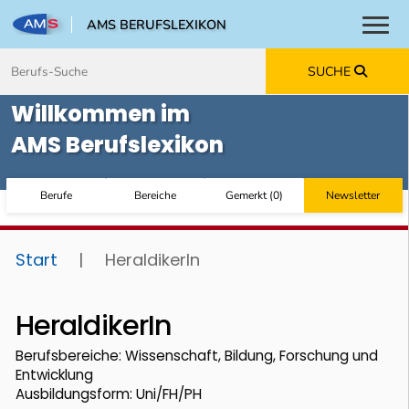
AMS BERUFSLEXIKON
Toggl
Zum Inhalt springen
Zum Navmenü springen
Zur Suche springen
Zur Footer springen
SUCHE
Willkommen im
AMS Berufslexikon
Berufe
Bereiche
Gemerkt
(
0
)
Newsletter
Start
|
HeraldikerIn
HeraldikerIn
Berufsbereiche: Wissenschaft, Bildung, Forschung und
Entwicklung
Ausbildungsform: Uni/FH/PH