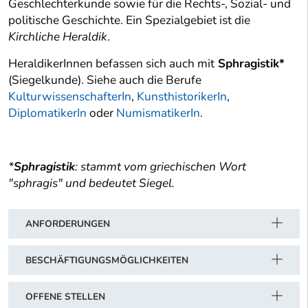
Geschlechterkunde sowie für die Rechts-, Sozial- und
politische Geschichte. Ein Spezialgebiet ist die
Kirchliche Heraldik
.
HeraldikerInnen befassen sich auch mit
Sphragistik*
(Siegelkunde). Siehe auch die Berufe
KulturwissenschafterIn
,
KunsthistorikerIn
,
DiplomatikerIn
oder
NumismatikerIn
.
*
Sphragistik
: stammt vom griechischen Wort
"sphragis" und bedeutet Siegel.
ANFORDERUNGEN
BESCHÄFTIGUNGSMÖGLICHKEITEN
OFFENE STELLEN