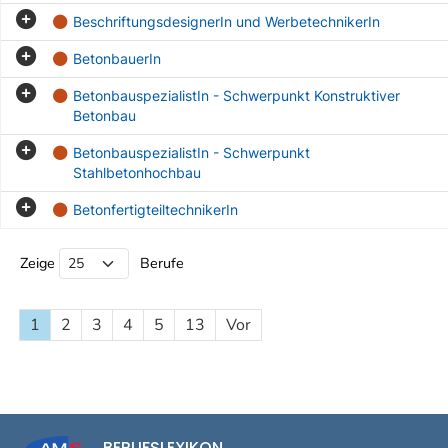
BeschriftungsdesignerIn und WerbetechnikerIn
BetonbauerIn
BetonbauspezialistIn - Schwerpunkt Konstruktiver
Betonbau
BetonbauspezialistIn - Schwerpunkt
Stahlbetonhochbau
BetonfertigteiltechnikerIn
Beruf Liste
Zeige
Berufe
1
2
3
4
5
13
Vor
BERUFSLEXIKON