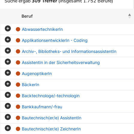
Suche ergab
309 Treffer
(insgesamt 1.752 Berufe)
Beruf
AbwassertechnikerIn
ApplikationsentwicklerIn - Coding
Archiv-, Bibliotheks- und InformationsassistentIn
AssistentIn in der Sicherheitsverwaltung
AugenoptikerIn
BäckerIn
Backtechnologe/-technologin
Bankkaufmann/-frau
Bautechnisch(er/e) AssistentIn
Bautechnisch(er/e) ZeichnerIn