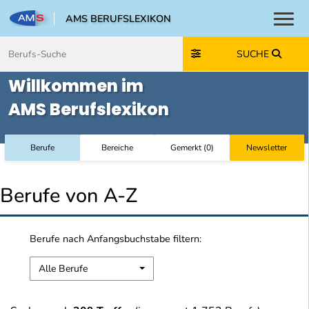
AMS BERUFSLEXIKON
Toggl
Zum Inhalt springen
Zum Navmenü springen
Zur Suche springen
Zur Footer springen
SUCHE
Willkommen im
AMS Berufslexikon
Berufe
Bereiche
Gemerkt
(
0
)
Newsletter
Berufe von A-Z
Berufe nach Anfangsbuchstabe filtern:
Alle Berufe