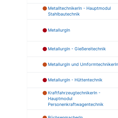
MetalltechnikerIn - Hauptmodul
Stahlbautechnik
MetallurgIn
MetallurgIn - Gießereitechnik
MetallurgIn und UmformtechnikerI
MetallurgIn - Hüttentechnik
KraftfahrzeugtechnikerIn -
Hauptmodul
Personenkraftwagentechnik
BüchsenmacherIn