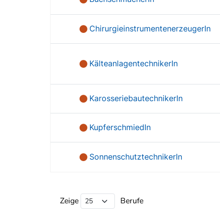
ChirurgieinstrumentenerzeugerIn
KälteanlagentechnikerIn
KarosseriebautechnikerIn
KupferschmiedIn
SonnenschutztechnikerIn
Beruf Liste
Zeige
Berufe