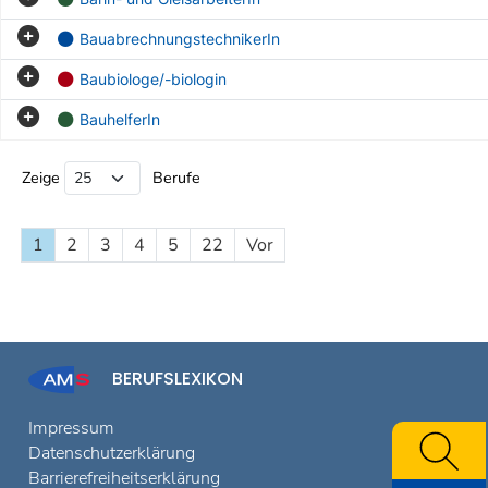
BauabrechnungstechnikerIn
Baubiologe/-biologin
BauhelferIn
Beruf Liste
Zeige
Berufe
1
2
3
4
5
22
Vor
BERUFSLEXIKON
Impressum
Datenschutzerklärung
Barrierefreiheitserklärung