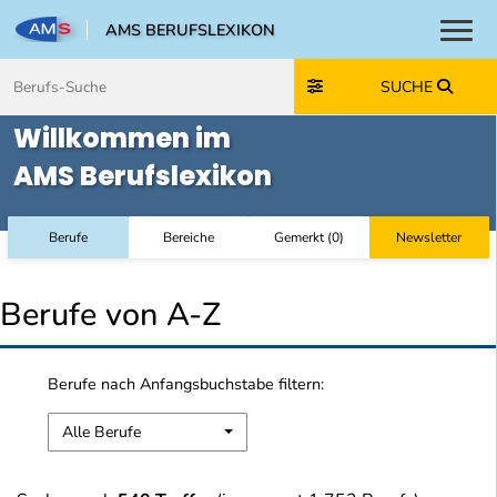
AMS BERUFSLEXIKON
Toggl
Zum Inhalt springen
Zum Navmenü springen
Zur Suche springen
Zur Footer springen
SUCHE
Willkommen im
AMS Berufslexikon
Berufe
Bereiche
Gemerkt
(
0
)
Newsletter
Berufe von A-Z
Berufe nach Anfangsbuchstabe filtern:
Alle Berufe