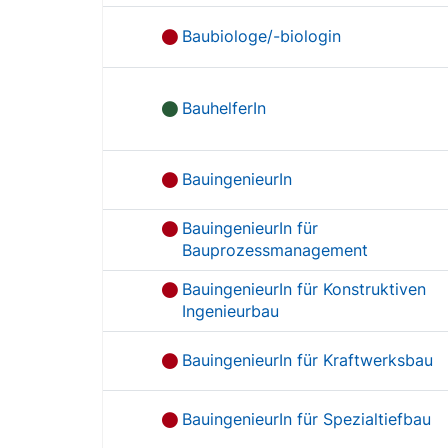
Baubiologe/-biologin
BauhelferIn
BauingenieurIn
BauingenieurIn für
Bauprozessmanagement
BauingenieurIn für Konstruktiven
Ingenieurbau
BauingenieurIn für Kraftwerksbau
BauingenieurIn für Spezialtiefbau