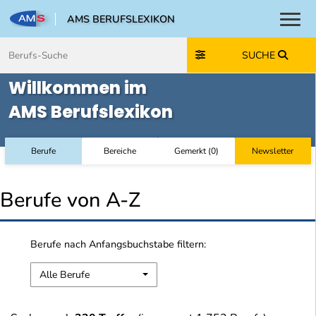
AMS BERUFSLEXIKON
Toggl
Zum Inhalt springen
Zum Navmenü springen
Zur Suche springen
Zur Footer springen
SUCHE
Willkommen im
AMS Berufslexikon
Berufe
Bereiche
Gemerkt
(
0
)
Newsletter
Berufe von A-Z
Berufe nach Anfangsbuchstabe filtern:
Alle Berufe