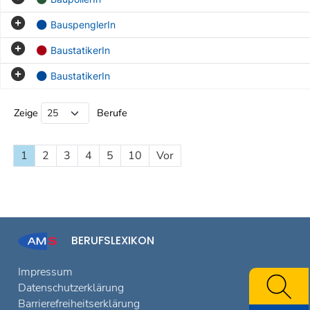
BauspenglerIn
BaustatikerIn
BaustatikerIn
Beruf Liste
Zeige
Berufe
1
2
3
4
5
10
Vor
BERUFSLEXIKON
Impressum
Datenschutzerklärung
Barrierefreiheitserklärung