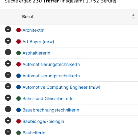
Suche ergab
230 Treffer
(insgesamt 1.752 Berufe)
Beruf
ArchitektIn
Art Buyer (m/w)
AsphaltiererIn
AutomatisierungstechnikerIn
AutomatisierungstechnikerIn
Automotive Computing Engineer (m/w)
Bahn- und GleisarbeiterIn
BauabrechnungstechnikerIn
Baubiologe/-biologin
BauhelferIn