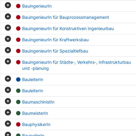
BauingenieurIn
BauingenieurIn für Bauprozessmanagement
BauingenieurIn für Konstruktiven Ingenieurbau
BauingenieurIn für Kraftwerksbau
BauingenieurIn für Spezialtiefbau
BauingenieurIn für Städte-, Verkehrs-, Infrastrukturbau
und -planung
BauleiterIn
BauleiterIn
BaumaschinistIn
BaumeisterIn
BauphysikerIn
BaupolierIn