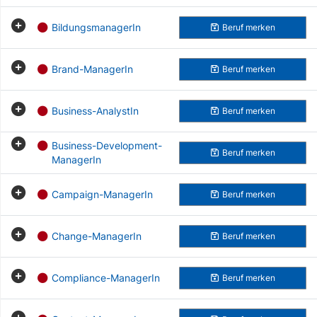
BildungsmanagerIn
Beruf
merken
Brand-ManagerIn
Beruf
merken
Business-AnalystIn
Beruf
merken
Business-Development-
Beruf
merken
ManagerIn
Campaign-ManagerIn
Beruf
merken
Change-ManagerIn
Beruf
merken
Compliance-ManagerIn
Beruf
merken