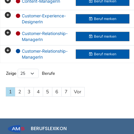
Content-ManagerIn
Beruf
merken
Customer-Experience-
Beruf
merken
DesignerIn
Customer-Relationship-
Beruf
merken
ManagerIn
Customer-Relationship-
Beruf
merken
ManagerIn
Beruf Liste
Zeige
Berufe
1
2
3
4
5
6
7
Vor
BERUFSLEXIKON