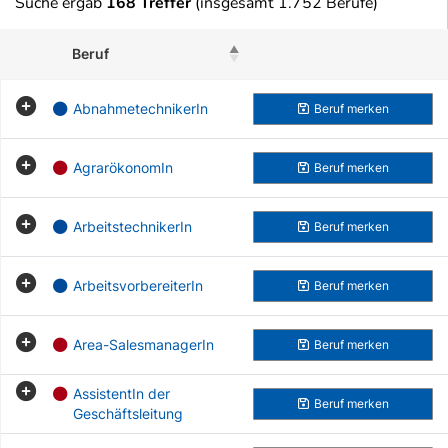
Suche ergab
168 Treffer
(insgesamt 1.752 Berufe)
Beruf
Beruf merken
AbnahmetechnikerIn
Beruf
merken
AgrarökonomIn
Beruf
merken
ArbeitstechnikerIn
Beruf
merken
ArbeitsvorbereiterIn
Beruf
merken
Area-SalesmanagerIn
Beruf
merken
AssistentIn der
Beruf
merken
Geschäftsleitung