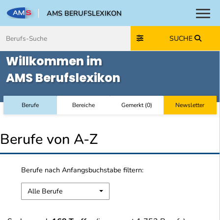
AMS BERUFSLEXIKON
Toggl
Zum Inhalt springen
Zum Navmenü springen
Zur Suche springen
Zur Footer springen
SUCHE
Willkommen im
AMS Berufslexikon
Berufe
Bereiche
Gemerkt
(
0
)
Newsletter
Berufe von A-Z
Berufe nach Anfangsbuchstabe filtern:
Alle Berufe