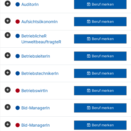
AuditorIn
Beruf
merken
AufsichtsökonomIn
Beruf
merken
BetrieblicheR
Beruf
merken
UmweltbeauftragteR
BetriebsleiterIn
Beruf
merken
BetriebstechnikerIn
Beruf
merken
BetriebswirtIn
Beruf
merken
Bid-ManagerIn
Beruf
merken
Bid-ManagerIn
Beruf
merken